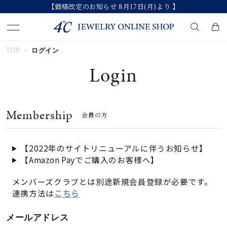
【価格改定のお知らせ 8月17日(月)より 】
TOP
ログイン
キーワードで検索する
Login
人気検索キーワード
Membership
会員の方
#ペア
#eギフト
#ハーフエタニティリング
#刻印可
#メンズ ネックレス
【2022年のサイトリニューアルに伴うお知らせ】
【Amazon Payでご購入のお客様へ】
ブランド
メンバーズクラブとは別途新規会員登録が必要です。
連携方法は
こちら
カテゴリー
すべてのジュエリー
メールアドレス