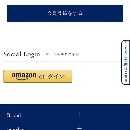
着用シーン
会員登録をする
コレクション
レディース
～
よくある質問はこちら
リングサイズ
Social Login
ソーシャルログイン
メンズ
～
リングサイズ
価格
¥0
¥400,
Brand
在庫
在庫ありのみ
すべて表示
Jewelry