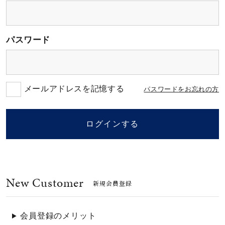
素材
パスワード
カラー
誕生石
メールアドレスを記憶する
パスワードをお忘れの方
モチーフ
ログインする
石の色
New Customer
ファッションテイス
新規会員登録
ト
会員登録のメリット