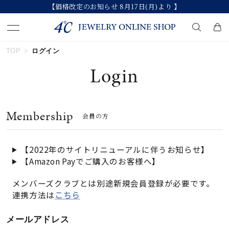
【価格改定のお知らせ 8月17日(月)より 】
TOP
ログイン
キーワードで検索する
Login
人気検索キーワード
Membership
会員の方
#summer
#ペア
#ダイヤモンド ネックレス
#エタニティ
#くまのプーさん
【2022年のサイトリニューアルに伴うお知らせ】
【Amazon Payでご購入のお客様へ】
ブランド
メンバーズクラブとは別途新規会員登録が必要です。
連携方法は
こちら
カテゴリー
すべてのジュエリー
メールアドレス