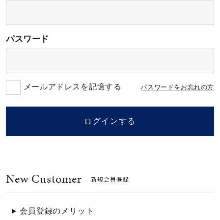
素材
パスワード
カラー
誕生石
メールアドレスを記憶する
パスワードをお忘れの方
モチーフ
ログインする
石の色
New Customer
ファッションテイス
新規会員登録
ト
会員登録のメリット