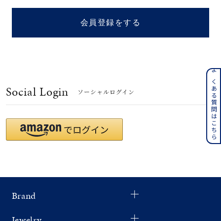
着用シーン
会員登録をする
コレクション
レディース
～
よくある質問はこちら
リングサイズ
Social Login
ソーシャルログイン
メンズ
～
リングサイズ
価格
¥0
¥400,
Brand
在庫
在庫ありのみ
すべて表示
Jewelry