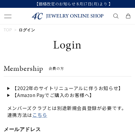
【価格改定のお知らせ 8月17日(月)より 】
TOP
ログイン
キーワードで検索する
Login
人気検索キーワード
Membership
会員の方
#summer
#ダイヤモンド ネックレス
#くまのプーさん
#ペア
#エタニティ
【2022年のサイトリニューアルに伴うお知らせ】
【Amazon Payでご購入のお客様へ】
ブランド
メンバーズクラブとは別途新規会員登録が必要です。
連携方法は
こちら
カテゴリー
すべてのジュエリー
メールアドレス