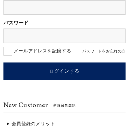
素材
パスワード
カラー
誕生石
メールアドレスを記憶する
パスワードをお忘れの方
モチーフ
ログインする
石の色
New Customer
ファッションテイス
新規会員登録
ト
会員登録のメリット