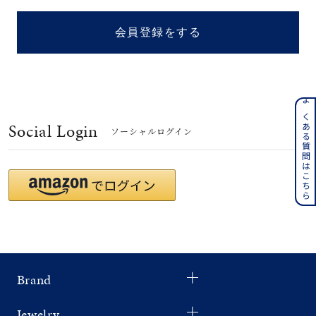
着用シーン
会員登録をする
コレクション
レディース
～
よくある質問はこちら
リングサイズ
Social Login
ソーシャルログイン
メンズ
～
リングサイズ
価格
¥0
¥400,
Brand
在庫
在庫ありのみ
すべて表示
Jewelry