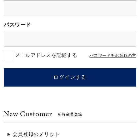
素材
パスワード
カラー
誕生石
メールアドレスを記憶する
パスワードをお忘れの方
モチーフ
ログインする
石の色
New Customer
ファッションテイス
新規会員登録
ト
会員登録のメリット