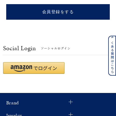
着用シーン
会員登録をする
コレクション
レディース
～
よくある質問はこちら
リングサイズ
Social Login
ソーシャルログイン
メンズ
～
リングサイズ
価格
¥0
¥400,
Brand
在庫
在庫ありのみ
すべて表示
Jewelry