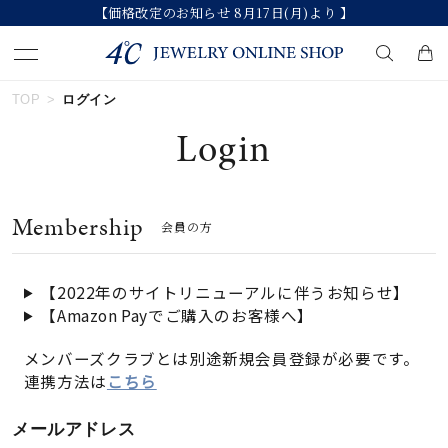
【価格改定のお知らせ 8月17日(月)より 】
TOP
ログイン
キーワードで検索する
Login
人気検索キーワード
Membership
会員の方
#summer
#ダイヤモンド ネックレス
#くまのプーさん
#ペア
#エタニティ
【2022年のサイトリニューアルに伴うお知らせ】
【Amazon Payでご購入のお客様へ】
ブランド
メンバーズクラブとは別途新規会員登録が必要です。
連携方法は
こちら
カテゴリー
すべてのジュエリー
メールアドレス