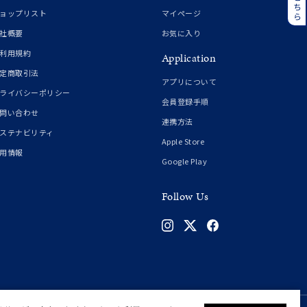
誕生石
6月の誕生石
ョップリスト
マイページ
月の誕生石
12月の誕生石
社概要
お気に入り
利用規約
Application
ムーン
フラワー
定商取引法
アプリについて
ライバシーポリシー
会員登録手順
問い合わせ
連携方法
イエロー
ブラウン
ステナビリティ
Apple Store
用情報
Google Play
シンプル
ユニセックス
Follow Us
結婚式
推し活
クション