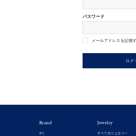
パスワード
人気検索キーワード
#summe
メールアドレスを記憶
ブランド
ログ
カテゴリー
素材
プラチ
Brand
Jewelry
カラー
イエロ
4℃
すべてのジュエリー