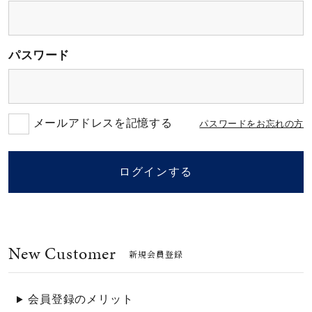
素材
パスワード
カラー
誕生石
メールアドレスを記憶する
パスワードをお忘れの方
モチーフ
ログインする
石の色
New Customer
ファッションテイス
新規会員登録
ト
会員登録のメリット