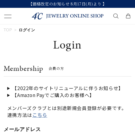
【価格改定のお知らせ 8月17日(月)より 】
TOP
ログイン
キーワードで検索する
Login
人気検索キーワード
Membership
会員の方
#summer
#ダイヤモンド ネックレス
#くまのプーさん
#ペア
#エタニティ
【2022年のサイトリニューアルに伴うお知らせ】
【Amazon Payでご購入のお客様へ】
ブランド
メンバーズクラブとは別途新規会員登録が必要です。
連携方法は
こちら
カテゴリー
すべてのジュエリー
メールアドレス