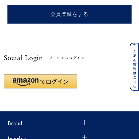
着用シーン
会員登録をする
コレクション
レディース
～
よくある質問はこちら
リングサイズ
Social Login
ソーシャルログイン
メンズ
～
リングサイズ
価格
¥0
¥400,
Brand
在庫
在庫ありのみ
すべて表示
Jewelry