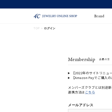
Brand
TOP
ログイン
ネックレス
ネックレスチェー
Online Shop
ン
ピンキーリング
ピアス
ショッピングガイド
Membership
会員の方
よくあるご質問
イヤーカフ
ブレスレット
ペアブレスレット
ペアネックレス
【2022年のサイトリニュ
【Amazon Payでご購入
誕生石
限定ジュエリー
メンバーズクラブとは別途新
連携方法は
こちら
時計
ジュエリーポーチ
ブライダルリングはこ
メールアドレス
ちら