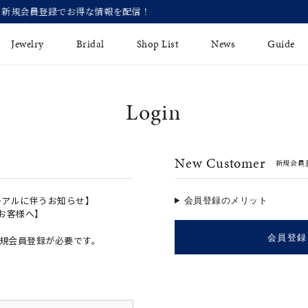
【価格改定のお知らせ 8月17日(月)より
Jewelry
Bridal
Shop List
News
Guide
Login
リング
Fashion Jewelry
Brida
イヤリング
プレゼントガイド
永久保
New Customer
新規会員
ジュエリーケア
ブライ
バングル
法人のお客様
ブライ
ペアリング
ーアルに伴うお知らせ】
会員登録のメリット
のお客様へ】
すべてのアイテム
会員登録
規会員登録が必要です。
アジャスター