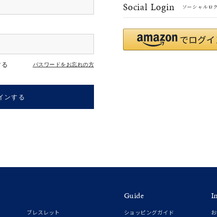
Social Login
ソーシャルロ
#ハーフエタニティリング
#エタニティ
#ダイヤモンド ネックレス
する
パスワードをお忘れの方
インする
ナ
K18
K10
K7
ゴールド
シルバー
ステ
Guide
I
ーカラー
ピンクカラー
ホワイトカラー
トリプルカラー
ブレスレット
ショッピングガイド
お