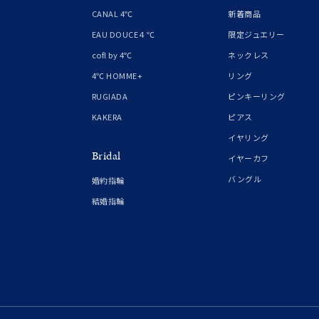
1月の
CANAL 4℃
新着商品
誕生石
7月の
EAU DOUCE４℃
限定ジュエリー
cofl by 4℃
ネックレス
しずく
4℃ HOMME+
リング
モチーフ
クロス
RUGIADA
ピンキーリング
KAKERA
ピアス
クリア
イヤリング
石の色
Bridal
レッド
イヤーカフ
バングル
婚約指輪
ファッションテイスト
フェミ
結婚指輪
着用シーン
オフィ
耳周り
コレクション
公式オ