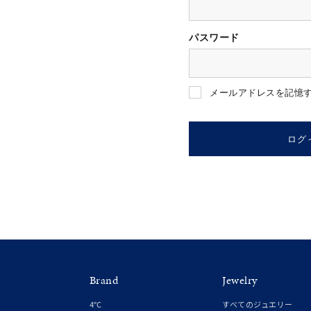
パスワード
人気検索キーワード
#ペア
メールアドレスを記憶
ブランド
ログ
カテゴリー
素材
プラチ
Brand
Jewelry
カラー
イエロ
4℃
すべてのジュエリー