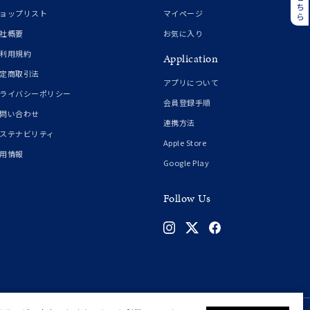
誕生石
6月の誕生石
ョップリスト
マイページ
月の誕生石
12月の誕生石
社概要
お気に入り
利用規約
Application
ムーン
フラワー
定商取引法
アプリについて
ライバシーポリシー
会員登録手順
問い合わせ
連携方法
イエロー
ブラウン
ステナビリティ
Apple Store
用情報
Google Play
シンプル
ユニセックス
Follow Us
結婚式
推し活
クション