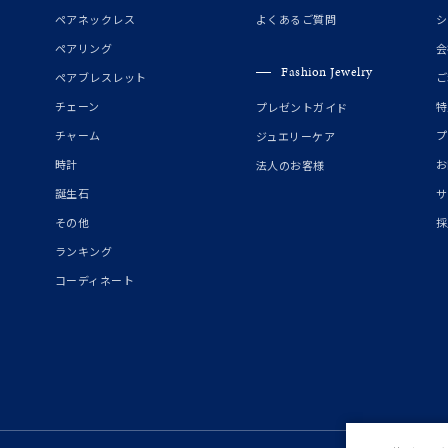
誕生石
2月の誕生石
3月の誕生石
4月の誕生石
5月の
ペアネックレス
よくあるご質問
シ
誕生石
8月の誕生石
9月の誕生石
10月の誕生石
11
ペアリング
会
Fashion Jewelry
ペアブレスレット
ご
リセット
絞り込んで検索する
ハート
一粒
三石
パヴェ
ライン
馬蹄
チェーン
特
プレゼントガイド
ダブルループ
星座
イニシャル
リボン
その他
チャーム
プ
ジュエリーケア
時計
お
法人のお客様
ホワイト
ピンク
パープル
ブルー
グリーン
誕生石
サ
マルチカラー
その他
採
ランキング
ニン
エレガント
カジュアル
フォーマル
モード
コーディネート
ス
ご褒美
記念日
誕生日
気分転換
デート
ジュエリー
腕周りジュエリー
ペアジュエリー
ベストセレ
ンラインショップ限定