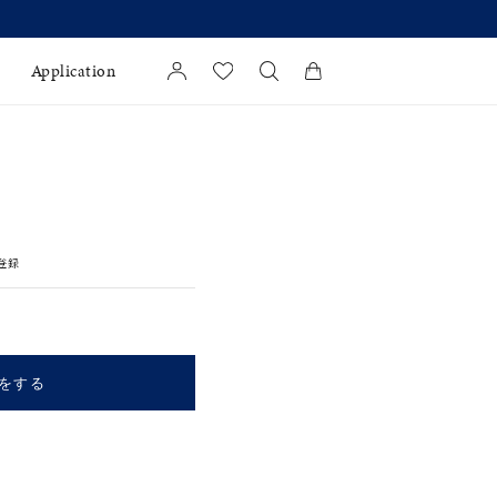
 】
Application
カートに商品がありません。
l Jewelry
証
登録
ダルサービス
ダルリングの選び方
をする
キーワードで検索する