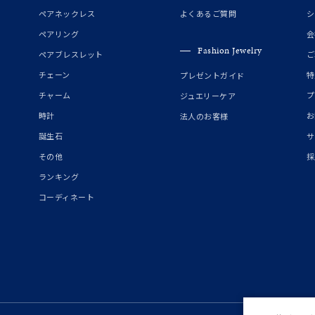
誕生石
2月の誕生石
3月の誕生石
4月の誕生石
5月の
ペアネックレス
よくあるご質問
シ
誕生石
8月の誕生石
9月の誕生石
10月の誕生石
11
ペアリング
会
Fashion Jewelry
ペアブレスレット
ご
リセット
絞り込んで検索する
ハート
一粒
三石
パヴェ
ライン
馬蹄
チェーン
特
プレゼントガイド
ダブルループ
星座
イニシャル
リボン
その他
チャーム
プ
ジュエリーケア
時計
お
法人のお客様
ホワイト
ピンク
パープル
ブルー
グリーン
誕生石
サ
マルチカラー
その他
採
ランキング
ニン
エレガント
カジュアル
フォーマル
モード
コーディネート
ス
ご褒美
記念日
誕生日
気分転換
デート
ジュエリー
腕周りジュエリー
ペアジュエリー
ベストセレ
ンラインショップ限定