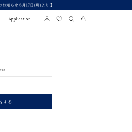
Application
カートに商品がありません。
l Jewelry
証
登録
ダルサービス
ダルリングの選び方
をする
キーワードで検索する