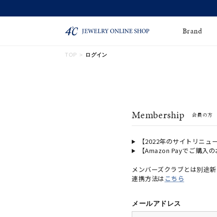
Brand
TOP
ログイン
ネックレス
ネックレスチェー
Online Shop
ン
ピンキーリング
ピアス
ショッピングガイド
Membership
会員の方
よくあるご質問
イヤーカフ
ブレスレット
ペアブレスレット
ペアネックレス
【2022年のサイトリニュ
【Amazon Payでご購入
誕生石
限定ジュエリー
メンバーズクラブとは別途新
連携方法は
こちら
時計
ジュエリーポーチ
ブライダルリングはこ
メールアドレス
ちら