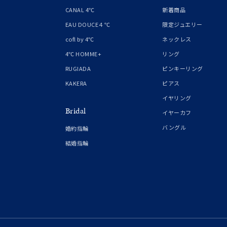
1月の
CANAL 4℃
新着商品
誕生石
7月の
EAU DOUCE４℃
限定ジュエリー
cofl by 4℃
ネックレス
しずく
4℃ HOMME+
リング
モチーフ
クロス
RUGIADA
ピンキーリング
KAKERA
ピアス
クリア
イヤリング
石の色
Bridal
レッド
イヤーカフ
バングル
婚約指輪
ファッションテイスト
フェミ
結婚指輪
着用シーン
オフィ
耳周り
コレクション
公式オ