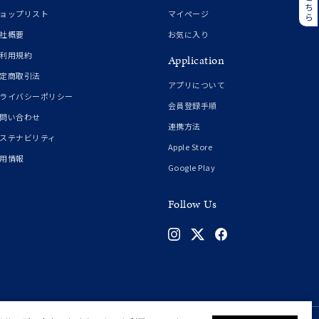
誕生石
6月の誕生石
ョップリスト
マイページ
月の誕生石
12月の誕生石
社概要
お気に入り
利用規約
Application
ムーン
フラワー
定商取引法
アプリについて
ライバシーポリシー
会員登録手順
問い合わせ
連携方法
イエロー
ブラウン
ステナビリティ
Apple Store
用情報
Google Play
シンプル
ユニセックス
Follow Us
結婚式
推し活
クション