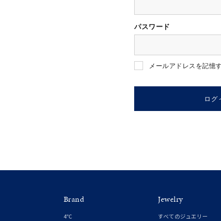
パスワード
人気検索キーワード
#ペア
メールアドレスを記憶
ブランド
ログ
カテゴリー
素材
プラチ
Brand
Jewelry
カラー
イエロ
4℃
すべてのジュエリー