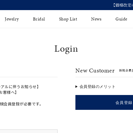
【価格改定のお知らせ 8月17日(月)より 】
Jewelry
Bridal
Shop List
News
Guide
Login
リング
Fashion Jewelry
Brida
イヤリング
プレゼントガイド
永久保
New Customer
新規会員
ジュエリーケア
ブライ
バングル
法人のお客様
ブライ
ペアリング
ーアルに伴うお知らせ】
会員登録のメリット
のお客様へ】
すべてのアイテム
会員登録
規会員登録が必要です。
アジャスター