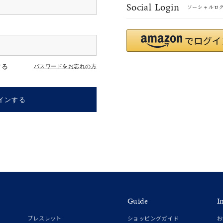
Social Login
ソーシャルロ
#ハーフエタニティリング
#エタニティ
#ダイヤモンド ネックレス
する
パスワードをお忘れの方
インする
ナ
K18
K10
K7
ゴールド
シルバー
ステ
Guide
I
ーカラー
ピンクカラー
ホワイトカラー
トリプルカラー
ブレスレット
ショッピングガイド
お