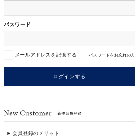
素材
パスワード
カラー
誕生石
メールアドレスを記憶する
パスワードをお忘れの方
モチーフ
ログインする
石の色
New Customer
ファッションテイス
新規会員登録
ト
会員登録のメリット