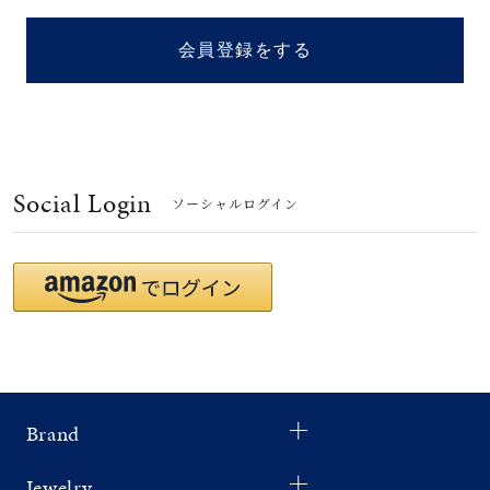
着用シーン
会員登録をする
コレクション
レディース
～
リングサイズ
Social Login
ソーシャルログイン
メンズ
～
リングサイズ
価格
¥0
¥400,
Brand
在庫
在庫ありのみ
すべて表示
Jewelry