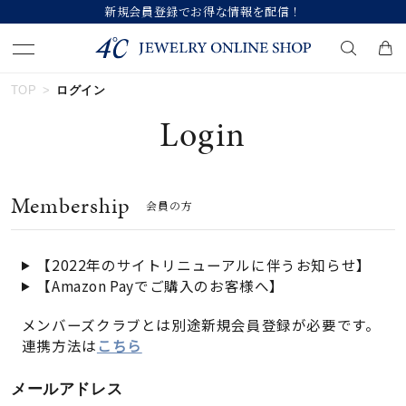
新規会員登録でお得な情報を配信！
TOP
ログイン
キーワードで検索する
Login
人気検索キーワード
Membership
会員の方
#summer
#ダイヤモンド ネックレス
#くまのプーさん
#ペア
#エタニティ
【2022年のサイトリニューアルに伴うお知らせ】
【Amazon Payでご購入のお客様へ】
ブランド
メンバーズクラブとは別途新規会員登録が必要です。
連携方法は
こちら
カテゴリー
すべてのジュエリー
メールアドレス