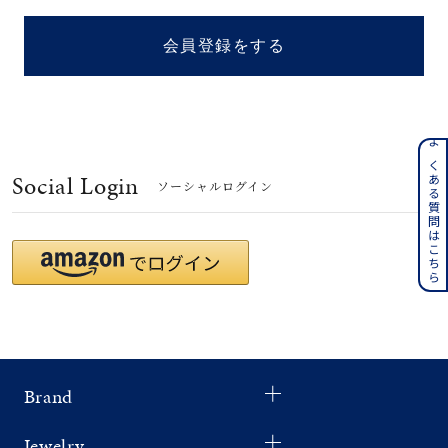
着用シーン
会員登録をする
コレクション
レディース
～
よくある質問はこちら
リングサイズ
Social Login
ソーシャルログイン
メンズ
～
リングサイズ
価格
¥0
¥400,
Brand
在庫
在庫ありのみ
すべて表示
Jewelry