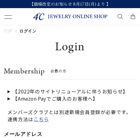
【価格改定のお知らせ 8月17日(月)より 】
TOP
ログイン
キーワードで検索する
Login
人気検索キーワード
Membership
会員の方
#summer
#ダイヤモンド ネックレス
#くまのプーさん
#ペア
#エタニティ
【2022年のサイトリニューアルに伴うお知らせ】
【Amazon Payでご購入のお客様へ】
ブランド
メンバーズクラブとは別途新規会員登録が必要です。
連携方法は
こちら
カテゴリー
すべてのジュエリー
メールアドレス