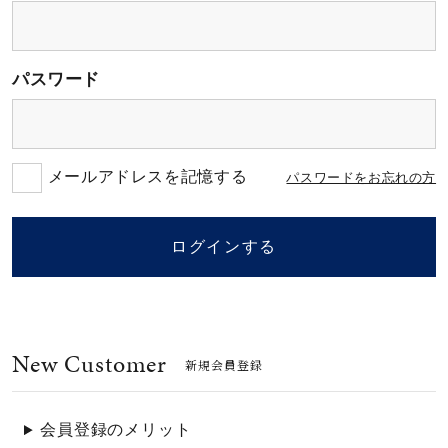
素材
パスワード
カラー
誕生石
メールアドレスを記憶する
パスワードをお忘れの方
モチーフ
ログインする
石の色
New Customer
ファッションテイス
新規会員登録
ト
会員登録のメリット