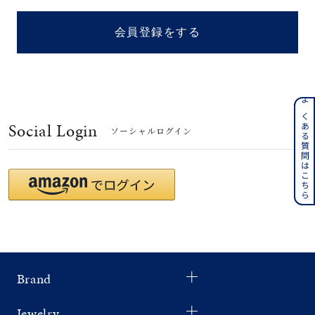
着用シーン
会員登録をする
コレクション
レディース
～
よくある質問はこちら
リングサイズ
Social Login
ソーシャルログイン
メンズ
～
リングサイズ
価格
¥0
¥400,
Brand
在庫
在庫ありのみ
すべて表示
Jewelry