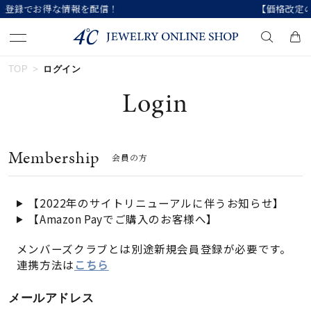
【価格改定のお知らせ 8月17日(月)より 
TOP
ログイン
キーワードで検索する
Login
人気検索キーワード
Membership
会員の方
#ペア
#ハーフエタニティリング
#エタニティ
#ダイヤモンド ネックレス
#eギフト
【2022年のサイトリニューアルに伴うお知らせ】
【Amazon Payでご購入のお客様へ】
ブランド
メンバーズクラブとは別途新規会員登録が必要です。
連携方法は
こちら
カテゴリー
すべてのジュエリー
メールアドレス