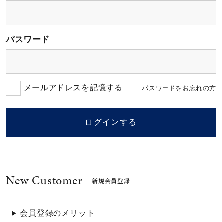
素材
パスワード
カラー
誕生石
メールアドレスを記憶する
パスワードをお忘れの方
モチーフ
ログインする
石の色
New Customer
ファッションテイス
新規会員登録
ト
会員登録のメリット