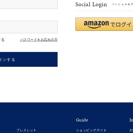
Social Login
ソーシャルロ
#ハーフエタニティリング
#エタニティ
#ダイヤモンド ネックレス
する
パスワードをお忘れの方
インする
ナ
K18
K10
K7
ゴールド
シルバー
ステ
Guide
I
ーカラー
ピンクカラー
ホワイトカラー
トリプルカラー
ブレスレット
ショッピングガイド
お