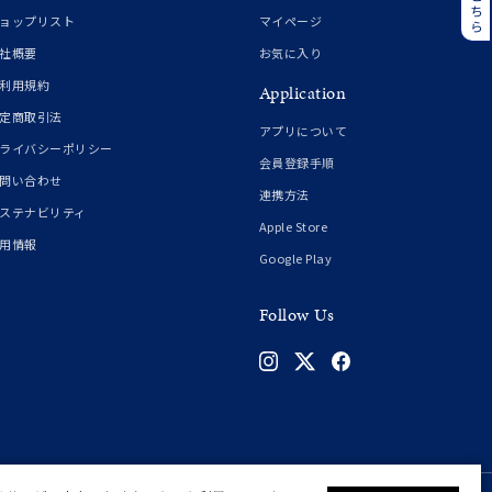
誕生石
6月の誕生石
ョップリスト
マイページ
月の誕生石
12月の誕生石
社概要
お気に入り
利用規約
Application
ムーン
フラワー
定商取引法
アプリについて
ライバシーポリシー
会員登録手順
問い合わせ
連携方法
イエロー
ブラウン
ステナビリティ
Apple Store
用情報
Google Play
シンプル
ユニセックス
Follow Us
結婚式
推し活
クション