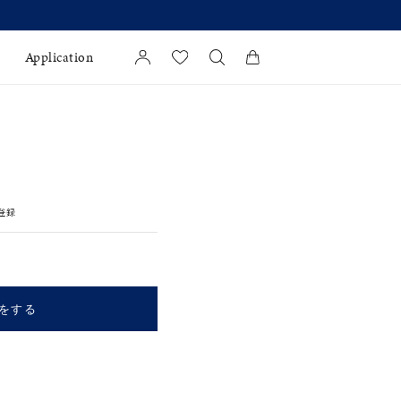
Application
カートに商品がありません。
l Jewelry
証
登録
ダルサービス
ダルリングの選び方
をする
キーワードで検索する