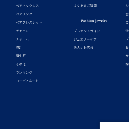
誕生石
2月の誕生石
3月の誕生石
4月の誕生石
5月の
ペアネックレス
よくあるご質問
シ
誕生石
8月の誕生石
9月の誕生石
10月の誕生石
11
ペアリング
会
Fashion Jewelry
ペアブレスレット
ご
リセット
絞り込んで検索する
ハート
一粒
三石
パヴェ
ライン
馬蹄
チェーン
特
プレゼントガイド
ダブルループ
星座
イニシャル
リボン
その他
チャーム
プ
ジュエリーケア
時計
お
法人のお客様
ホワイト
ピンク
パープル
ブルー
グリーン
誕生石
サ
マルチカラー
その他
採
ランキング
ニン
エレガント
カジュアル
フォーマル
モード
コーディネート
ス
ご褒美
記念日
誕生日
気分転換
デート
ジュエリー
腕周りジュエリー
ペアジュエリー
ベストセレ
ンラインショップ限定