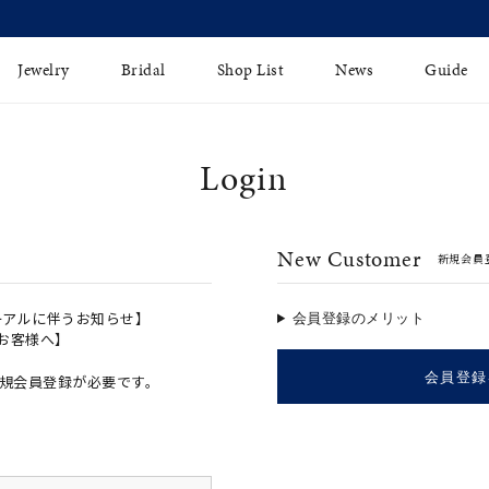
【価格改定のお知らせ 8月17日(月)より 】
Jewelry
Bridal
Shop List
News
Guide
Login
リング
Fashion Jewelry
Brida
イヤリング
プレゼントガイド
永久保
New Customer
新規会員
ジュエリーケア
ブライ
バングル
法人のお客様
ブライ
ペアリング
ーアルに伴うお知らせ】
会員登録のメリット
のお客様へ】
すべてのアイテム
会員登録
規会員登録が必要です。
アジャスター