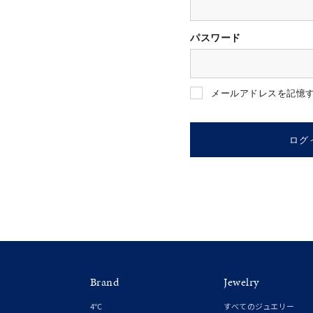
パスワード
人気検索キーワード
#ペア
メールアドレスを記憶
ブランド
ログ
カテゴリー
素材
プラチ
Brand
Jewelry
カラー
イエロ
4℃
すべてのジュエリー