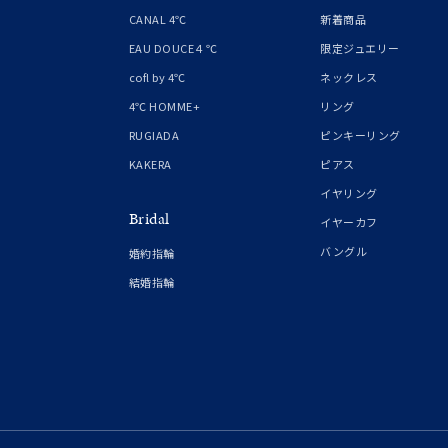
1月の
CANAL 4℃
新着商品
誕生石
7月の
EAU DOUCE４℃
限定ジュエリー
cofl by 4℃
ネックレス
しずく
4℃ HOMME+
リング
モチーフ
クロス
RUGIADA
ピンキーリング
KAKERA
ピアス
クリア
イヤリング
石の色
Bridal
レッド
イヤーカフ
バングル
婚約指輪
ファッションテイスト
フェミ
結婚指輪
着用シーン
オフィ
耳周り
コレクション
公式オ