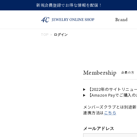
Brand
TOP
ログイン
ネックレス
ネックレスチェー
Online Shop
ン
ピンキーリング
ピアス
ショッピングガイド
Membership
会員の方
よくあるご質問
イヤーカフ
ブレスレット
ペアブレスレット
ペアネックレス
【2022年のサイトリニュ
【Amazon Payでご購入
誕生石
限定ジュエリー
メンバーズクラブとは別途新
連携方法は
こちら
時計
ジュエリーポーチ
ブライダルリングはこ
メールアドレス
ちら