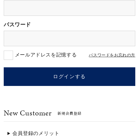
素材
パスワード
カラー
誕生石
メールアドレスを記憶する
パスワードをお忘れの方
モチーフ
ログインする
石の色
New Customer
ファッションテイス
新規会員登録
ト
会員登録のメリット