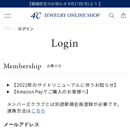
【価格改定のお知らせ 8月17日(月)より 】
TOP
ログイン
キーワードで検索する
Login
人気検索キーワード
Membership
会員の方
#ダイヤモンド ネックレス
#くまのプーさん
#ジュエリー
#エタニティ
#ペアリング
【2022年のサイトリニューアルに伴うお知らせ】
【Amazon Payでご購入のお客様へ】
ブランド
メンバーズクラブとは別途新規会員登録が必要です。
連携方法は
こちら
カテゴリー
すべてのジュエリー
メールアドレス