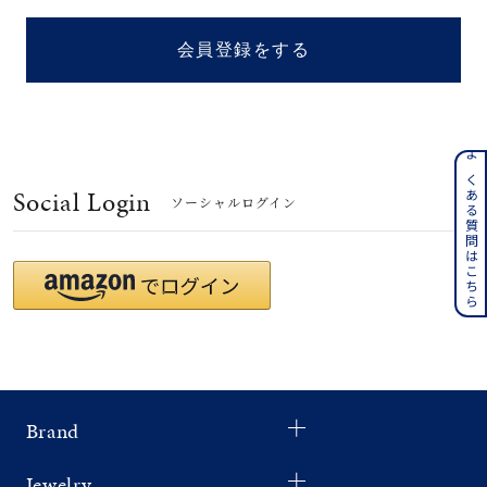
着用シーン
会員登録をする
コレクション
レディース
～
よくある質問はこちら
リングサイズ
Social Login
ソーシャルログイン
メンズ
～
リングサイズ
価格
¥0
¥400,
Brand
在庫
在庫ありのみ
すべて表示
Jewelry