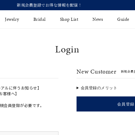
【価格改定のお知らせ 8月17日(月)
Jewelry
Bridal
Shop List
News
Guide
Login
リング
Fashion Jewelry
Brida
イヤリング
プレゼントガイド
永久保
New Customer
新規会員
ジュエリーケア
ブライ
バングル
法人のお客様
ブライ
ペアリング
ーアルに伴うお知らせ】
会員登録のメリット
のお客様へ】
すべてのアイテム
会員登録
規会員登録が必要です。
アジャスター