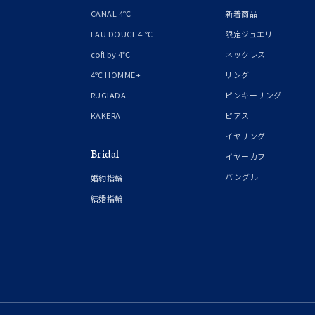
1月の
CANAL 4℃
新着商品
誕生石
7月の
EAU DOUCE４℃
限定ジュエリー
cofl by 4℃
ネックレス
しずく
4℃ HOMME+
リング
モチーフ
クロス
RUGIADA
ピンキーリング
KAKERA
ピアス
クリア
イヤリング
石の色
Bridal
レッド
イヤーカフ
バングル
婚約指輪
ファッションテイスト
フェミ
結婚指輪
着用シーン
オフィ
耳周り
コレクション
公式オ