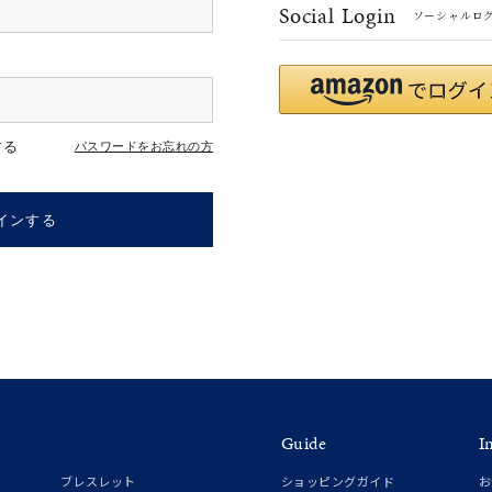
Social Login
ソーシャルロ
r
#ダイヤモンド ネックレス
#くまのプーさん
#ペア
#エタニ
する
パスワードをお忘れの方
インする
ナ
K18
K10
K7
ゴールド
シルバー
ステ
Guide
I
ーカラー
ピンクカラー
ホワイトカラー
トリプルカラー
ブレスレット
ショッピングガイド
お