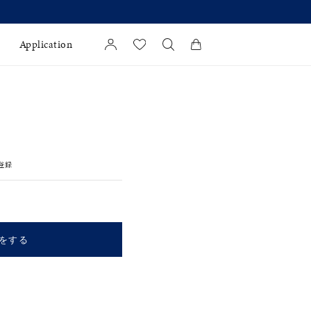
より 】
Application
カートに商品がありません。
l Jewelry
証
登録
ダルサービス
ダルリングの選び方
をする
キーワードで検索する