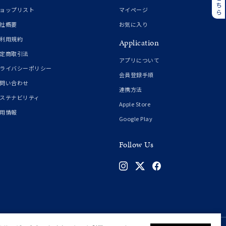
誕生石
6月の誕生石
ョップリスト
マイページ
月の誕生石
12月の誕生石
社概要
お気に入り
利用規約
Application
ムーン
フラワー
定商取引法
アプリについて
ライバシーポリシー
会員登録手順
問い合わせ
連携方法
イエロー
ブラウン
ステナビリティ
Apple Store
用情報
Google Play
シンプル
ユニセックス
Follow Us
結婚式
推し活
クション