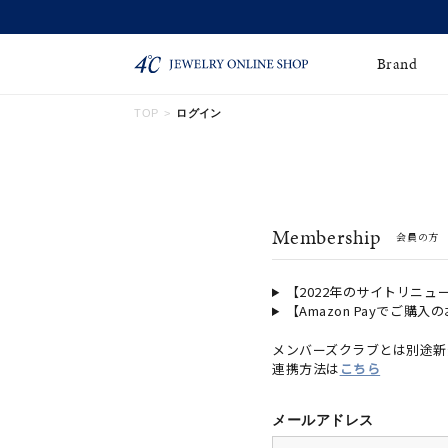
Brand
TOP
ログイン
ネックレス
ネックレスチェー
Online Shop
ン
ピンキーリング
ピアス
ショッピングガイド
Membership
会員の方
よくあるご質問
イヤーカフ
ブレスレット
ペアブレスレット
ペアネックレス
【2022年のサイトリニュ
【Amazon Payでご購入
誕生石
限定ジュエリー
メンバーズクラブとは別途新
連携方法は
こちら
時計
ジュエリーポーチ
ブライダルリングはこ
メールアドレス
ちら