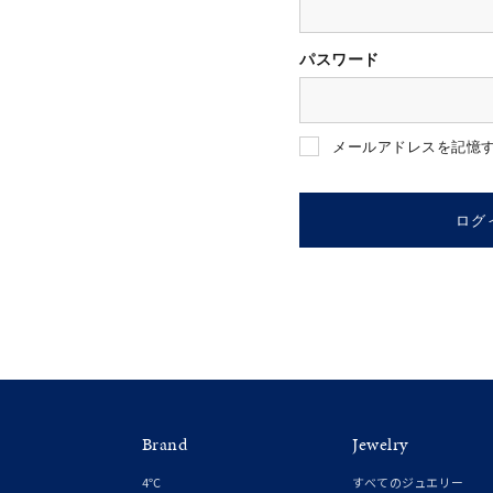
パスワード
人気検索キーワード
#summe
メールアドレスを記憶
ブランド
ログ
カテゴリー
素材
プラチ
Brand
Jewelry
カラー
イエロ
4℃
すべてのジュエリー