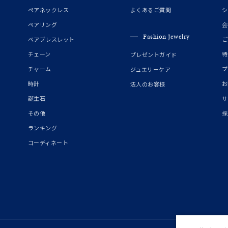
誕生石
2月の誕生石
3月の誕生石
4月の誕生石
5月の
ペアネックレス
よくあるご質問
シ
誕生石
8月の誕生石
9月の誕生石
10月の誕生石
11
ペアリング
会
Fashion Jewelry
ペアブレスレット
ご
リセット
絞り込んで検索する
ハート
一粒
三石
パヴェ
ライン
馬蹄
チェーン
特
プレゼントガイド
ダブルループ
星座
イニシャル
リボン
その他
チャーム
プ
ジュエリーケア
時計
お
法人のお客様
ホワイト
ピンク
パープル
ブルー
グリーン
誕生石
サ
マルチカラー
その他
採
ランキング
ニン
エレガント
カジュアル
フォーマル
モード
コーディネート
ス
ご褒美
記念日
誕生日
気分転換
デート
ジュエリー
腕周りジュエリー
ペアジュエリー
ベストセレ
ンラインショップ限定