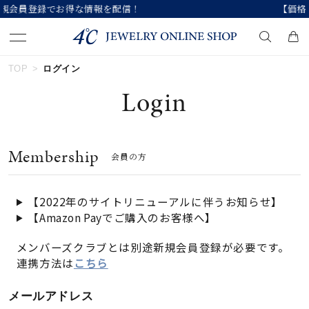
信！
【価格改定のお知らせ 8月17日(月)よ
TOP
ログイン
キーワードで検索する
Login
人気検索キーワード
Membership
会員の方
#ペア
#eギフト
#ハーフエタニティリング
#刻印可
#メンズ ネックレス
【2022年のサイトリニューアルに伴うお知らせ】
【Amazon Payでご購入のお客様へ】
ブランド
メンバーズクラブとは別途新規会員登録が必要です。
連携方法は
こちら
カテゴリー
すべてのジュエリー
メールアドレス