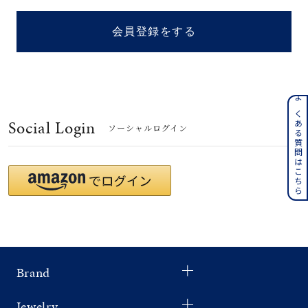
着用シーン
会員登録をする
コレクション
レディース
～
よくある質問はこちら
リングサイズ
Social Login
ソーシャルログイン
メンズ
～
リングサイズ
価格
¥0
¥400,
Brand
在庫
在庫ありのみ
すべて表示
Jewelry