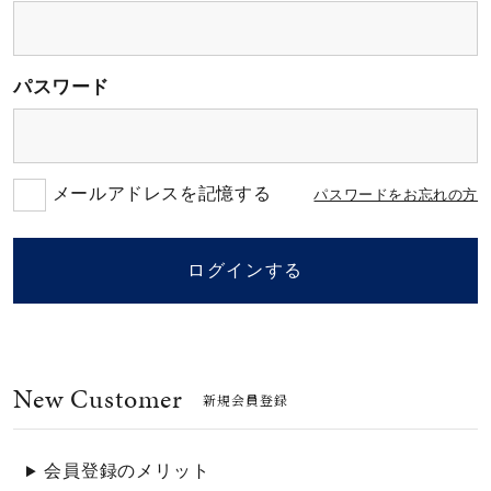
素材
パスワード
カラー
誕生石
メールアドレスを記憶する
パスワードをお忘れの方
モチーフ
ログインする
石の色
New Customer
ファッションテイス
新規会員登録
ト
会員登録のメリット