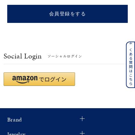
着用シーン
会員登録をする
コレクション
レディース
～
よくある質問はこちら
リングサイズ
Social Login
ソーシャルログイン
メンズ
～
リングサイズ
価格
¥0
¥400,
Brand
在庫
在庫ありのみ
すべて表示
Jewelry