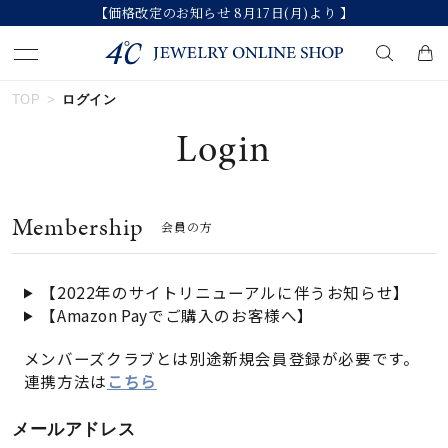
【価格改定のお知らせ 8月17日(月)より 】
TOP
ログイン
キーワードで検索する
Login
人気検索キーワード
Membership
会員の方
#summer
#ダイヤモンド ネックレス
#くまのプーさん
#ペア
#エタニティ
【2022年のサイトリニューアルに伴うお知らせ】
【Amazon Payでご購入のお客様へ】
ブランド
メンバーズクラブとは別途新規会員登録が必要です。
連携方法は
こちら
カテゴリー
すべてのジュエリー
メールアドレス