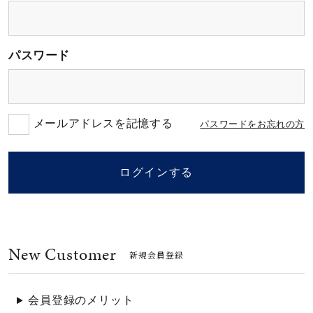
素材
パスワード
カラー
誕生石
メールアドレスを記憶する
パスワードをお忘れの方
モチーフ
ログインする
石の色
New Customer
ファッションテイス
新規会員登録
ト
会員登録のメリット