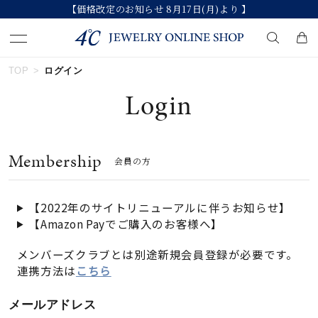
【価格改定のお知らせ 8月17日(月)より 】
TOP
ログイン
キーワードで検索する
Login
人気検索キーワード
Membership
会員の方
#ペア
#ハーフエタニティリング
#エタニティ
#ダイヤモンド ネックレス
#eギフト
【2022年のサイトリニューアルに伴うお知らせ】
【Amazon Payでご購入のお客様へ】
ブランド
メンバーズクラブとは別途新規会員登録が必要です。
連携方法は
こちら
カテゴリー
すべてのジュエリー
メールアドレス