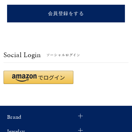
着用シーン
会員登録をする
コレクション
レディース
～
リングサイズ
Social Login
ソーシャルログイン
メンズ
～
リングサイズ
価格
¥0
¥400,
Brand
在庫
在庫ありのみ
すべて表示
Jewelry