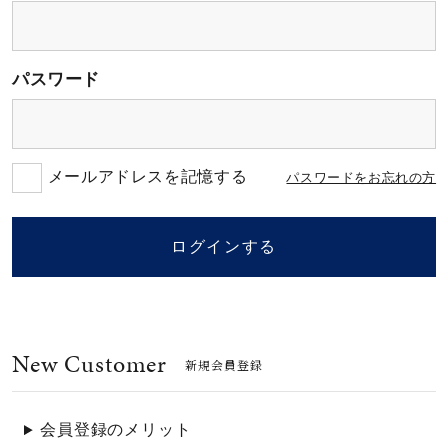
素材
パスワード
カラー
誕生石
メールアドレスを記憶する
パスワードをお忘れの方
モチーフ
ログインする
石の色
New Customer
ファッションテイス
新規会員登録
ト
会員登録のメリット