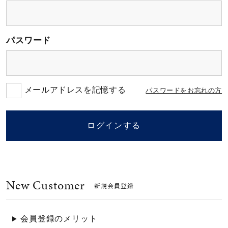
素材
パスワード
カラー
誕生石
メールアドレスを記憶する
パスワードをお忘れの方
モチーフ
ログインする
石の色
New Customer
ファッションテイス
新規会員登録
ト
会員登録のメリット