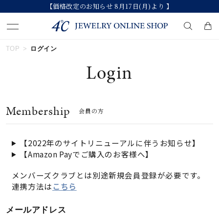
【価格改定のお知らせ 8月17日(月)より 】
TOP
ログイン
キーワードで検索する
Login
人気検索キーワード
Membership
会員の方
#ペア
#ハーフエタニティリング
#エタニティ
#ダイヤモンド ネックレス
#eギフト
【2022年のサイトリニューアルに伴うお知らせ】
【Amazon Payでご購入のお客様へ】
ブランド
メンバーズクラブとは別途新規会員登録が必要です。
連携方法は
こちら
カテゴリー
すべてのジュエリー
メールアドレス