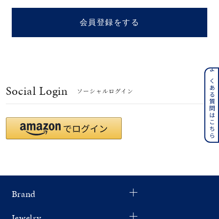
着用シーン
会員登録をする
コレクション
レディース
～
よくある質問はこちら
リングサイズ
Social Login
ソーシャルログイン
メンズ
～
リングサイズ
価格
¥0
¥400,
Brand
在庫
在庫ありのみ
すべて表示
Jewelry