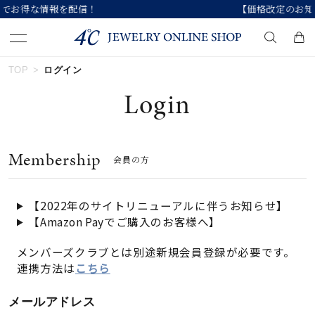
【価格改定のお知らせ 8月17日(月)より 】
TOP
ログイン
キーワードで検索する
Login
人気検索キーワード
Membership
会員の方
#ペア
#ハーフエタニティリング
#エタニティ
#ダイヤモンド ネックレス
#eギフト
【2022年のサイトリニューアルに伴うお知らせ】
【Amazon Payでご購入のお客様へ】
ブランド
メンバーズクラブとは別途新規会員登録が必要です。
連携方法は
こちら
カテゴリー
すべてのジュエリー
メールアドレス