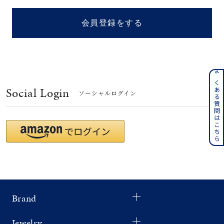
着用シーン
会員登録をする
コレクション
レディース
～
よくある質問はこちら
リングサイズ
Social Login
ソーシャルログイン
メンズ
～
リングサイズ
価格
¥0
¥400,
Brand
在庫
在庫ありのみ
すべて表示
Jewelry