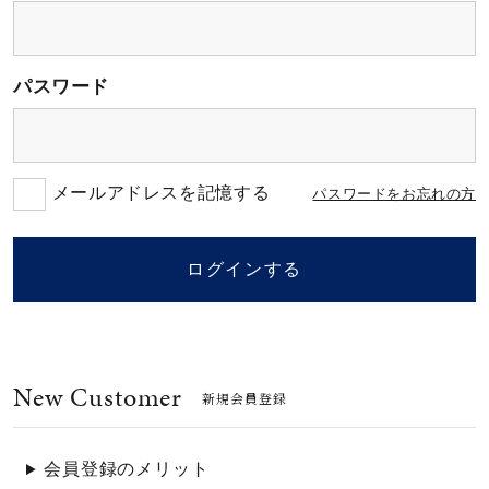
素材
パスワード
カラー
誕生石
メールアドレスを記憶する
パスワードをお忘れの方
モチーフ
ログインする
石の色
New Customer
ファッションテイス
新規会員登録
ト
会員登録のメリット