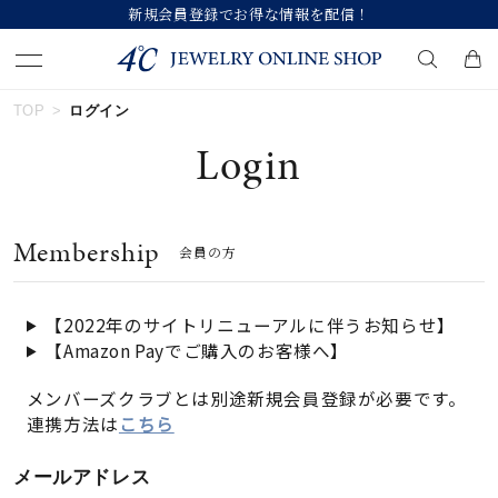
新規会員登録でお得な情報を配信！
TOP
ログイン
キーワードで検索する
Login
人気検索キーワード
Membership
会員の方
#ペア
#eギフト
#ハーフエタニティリング
#刻印可
#メンズ ネックレス
【2022年のサイトリニューアルに伴うお知らせ】
【Amazon Payでご購入のお客様へ】
ブランド
メンバーズクラブとは別途新規会員登録が必要です。
連携方法は
こちら
カテゴリー
すべてのジュエリー
メールアドレス