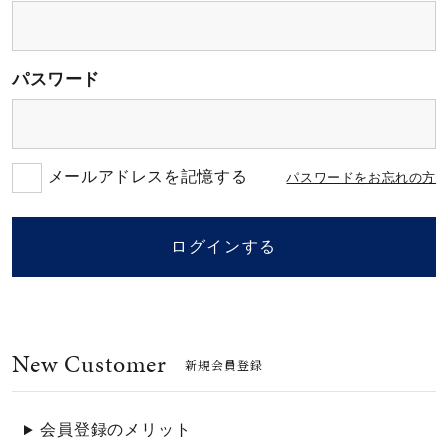
素材
パスワード
カラー
誕生石
メールアドレスを記憶する
パスワードをお忘れの方
モチーフ
ログインする
石の色
New Customer
ファッションテイス
新規会員登録
ト
会員登録のメリット