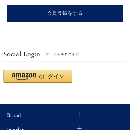
着用シーン
会員登録をする
コレクション
レディース
～
リングサイズ
Social Login
ソーシャルログイン
メンズ
～
リングサイズ
価格
¥0
¥400,
Brand
在庫
在庫ありのみ
すべて表示
Jewelry