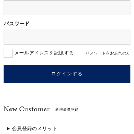
素材
パスワード
カラー
誕生石
メールアドレスを記憶する
パスワードをお忘れの方
モチーフ
ログインする
石の色
New Customer
ファッションテイス
新規会員登録
ト
会員登録のメリット