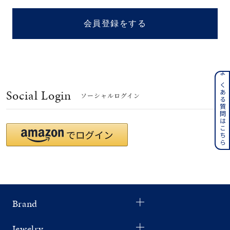
着用シーン
会員登録をする
コレクション
レディース
～
よくある質問はこちら
リングサイズ
Social Login
ソーシャルログイン
メンズ
～
リングサイズ
価格
¥0
¥400,
Brand
在庫
在庫ありのみ
すべて表示
Jewelry