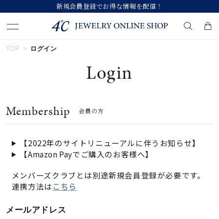
規会員登録でお得な情報を配信！
【価格
TOP
ログイン
キーワードで検索する
Login
人気検索キーワード
Membership
会員の方
#summer
#ダイヤモンド ネックレス
#くまのプーさん
#ペア
#エタニティ
【2022年のサイトリニューアルに伴うお知らせ】
【Amazon Payでご購入のお客様へ】
ブランド
メンバーズクラブとは別途新規会員登録が必要です。
連携方法は
こちら
カテゴリー
すべてのジュエリー
メールアドレス