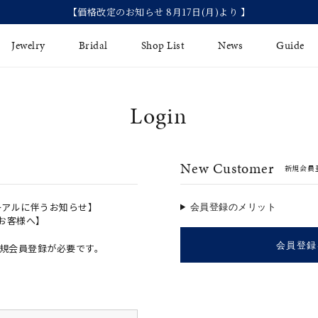
【価格改定のお知らせ 8月17日(月)より 】
Jewelry
Bridal
Shop List
News
Guide
Login
リング
Fashion Jewelry
Brida
イヤリング
プレゼントガイド
永久保
New Customer
新規会員
ジュエリーケア
ブライ
バングル
法人のお客様
ブライ
ペアリング
ーアルに伴うお知らせ】
会員登録のメリット
のお客様へ】
すべてのアイテム
会員登録
規会員登録が必要です。
アジャスター