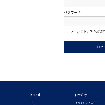
パスワード
人気検索キーワード
#summe
メールアドレスを記憶
ブランド
ログ
カテゴリー
素材
プラチ
Brand
Jewelry
カラー
イエロ
4℃
すべてのジュエリー