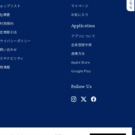
誕生石
6月の誕生石
ョップリスト
マイページ
月の誕生石
12月の誕生石
社概要
お気に入り
利用規約
Application
ムーン
フラワー
定商取引法
アプリについて
ライバシーポリシー
会員登録手順
問い合わせ
連携方法
イエロー
ブラウン
ステナビリティ
Apple Store
用情報
Google Play
シンプル
ユニセックス
Follow Us
結婚式
推し活
クション