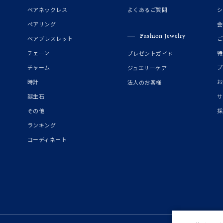
誕生石
2月の誕生石
3月の誕生石
4月の誕生石
5月の
ペアネックレス
よくあるご質問
シ
誕生石
8月の誕生石
9月の誕生石
10月の誕生石
11
ペアリング
会
Fashion Jewelry
ペアブレスレット
ご
リセット
絞り込んで検索する
ハート
一粒
三石
パヴェ
ライン
馬蹄
チェーン
特
プレゼントガイド
ダブルループ
星座
イニシャル
リボン
その他
チャーム
プ
ジュエリーケア
時計
お
法人のお客様
ホワイト
ピンク
パープル
ブルー
グリーン
誕生石
サ
マルチカラー
その他
採
ランキング
ニン
エレガント
カジュアル
フォーマル
モード
コーディネート
ス
ご褒美
記念日
誕生日
気分転換
デート
ジュエリー
腕周りジュエリー
ペアジュエリー
ベストセレ
ンラインショップ限定