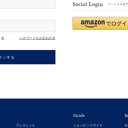
Social Login
ソーシャルロ
r
#ペア
#ダイヤモンド ネックレス
#エタニティ
#くまのプー
する
パスワードをお忘れの方
インする
ナ
K18
K10
K7
ゴールド
シルバー
ステ
Guide
I
ーカラー
ピンクカラー
ホワイトカラー
トリプルカラー
ブレスレット
ショッピングガイド
お