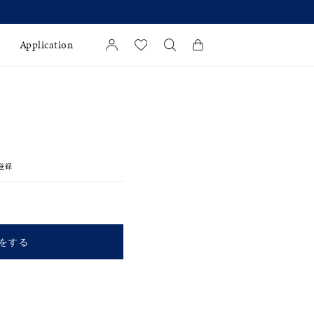
Application
カートに商品がありません。
l Jewelry
証
登録
ダルサービス
ダルリングの選び方
をする
キーワードで検索する