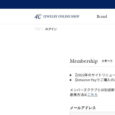
Brand
TOP
ログイン
ネックレス
ネックレスチェー
Online Shop
ン
ピンキーリング
ピアス
ショッピングガイド
Membership
会員の方
よくあるご質問
イヤーカフ
ブレスレット
ペアブレスレット
ペアネックレス
【2022年のサイトリニュ
【Amazon Payでご購入
誕生石
限定ジュエリー
メンバーズクラブとは別途新
連携方法は
こちら
時計
ジュエリーポーチ
ブライダルリングはこ
メールアドレス
ちら