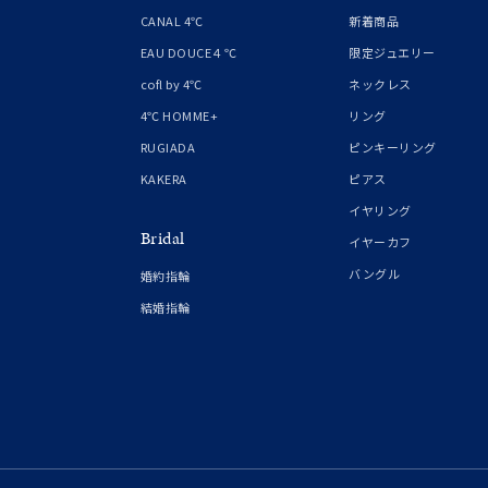
1月の
CANAL 4℃
新着商品
誕生石
7月の
EAU DOUCE４℃
限定ジュエリー
cofl by 4℃
ネックレス
しずく
4℃ HOMME+
リング
モチーフ
クロス
RUGIADA
ピンキーリング
KAKERA
ピアス
クリア
イヤリング
石の色
Bridal
レッド
イヤーカフ
バングル
婚約指輪
ファッションテイスト
フェミ
結婚指輪
着用シーン
オフィ
耳周り
コレクション
公式オ