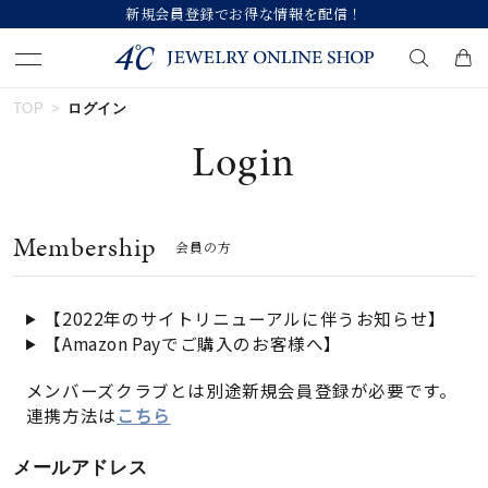
新規会員登録でお得な情報を配信！
TOP
ログイン
キーワードで検索する
Login
人気検索キーワード
Membership
会員の方
#summer
#ペア
#ダイヤモンド ネックレス
#エタニティ
#くまのプーさん
【2022年のサイトリニューアルに伴うお知らせ】
【Amazon Payでご購入のお客様へ】
ブランド
メンバーズクラブとは別途新規会員登録が必要です。
連携方法は
こちら
カテゴリー
すべてのジュエリー
メールアドレス