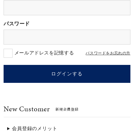
素材
パスワード
カラー
誕生石
メールアドレスを記憶する
パスワードをお忘れの方
モチーフ
ログインする
石の色
New Customer
ファッションテイス
新規会員登録
ト
会員登録のメリット