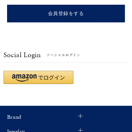
着用シーン
会員登録をする
コレクション
レディース
～
リングサイズ
Social Login
ソーシャルログイン
メンズ
～
リングサイズ
価格
¥0
¥400,
Brand
在庫
在庫ありのみ
すべて表示
Jewelry