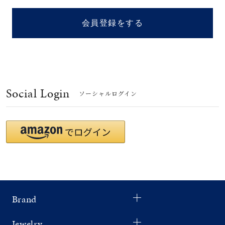
着用シーン
会員登録をする
コレクション
レディース
～
リングサイズ
Social Login
ソーシャルログイン
メンズ
～
リングサイズ
価格
¥0
¥400,
Brand
在庫
在庫ありのみ
すべて表示
Jewelry