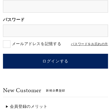
素材
パスワード
カラー
誕生石
メールアドレスを記憶する
パスワードをお忘れの方
モチーフ
ログインする
石の色
New Customer
ファッションテイス
新規会員登録
ト
会員登録のメリット