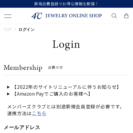
新規会員登録でお得な情報を配信！
TOP
ログイン
キーワードで検索する
Login
人気検索キーワード
Membership
会員の方
#ペア
#ハーフエタニティリング
#エタニティ
#ダイヤモンド ネックレス
#eギフト
【2022年のサイトリニューアルに伴うお知らせ】
【Amazon Payでご購入のお客様へ】
ブランド
メンバーズクラブとは別途新規会員登録が必要です。
連携方法は
こちら
カテゴリー
すべてのジュエリー
メールアドレス