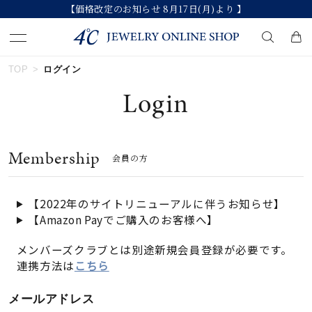
【価格改定のお知らせ 8月17日(月)より 】
TOP
ログイン
キーワードで検索する
Login
人気検索キーワード
Membership
会員の方
#summer
#ペア
#ダイヤモンド ネックレス
#エタニティ
#くまのプーさん
【2022年のサイトリニューアルに伴うお知らせ】
【Amazon Payでご購入のお客様へ】
ブランド
メンバーズクラブとは別途新規会員登録が必要です。
連携方法は
こちら
カテゴリー
すべてのジュエリー
メールアドレス