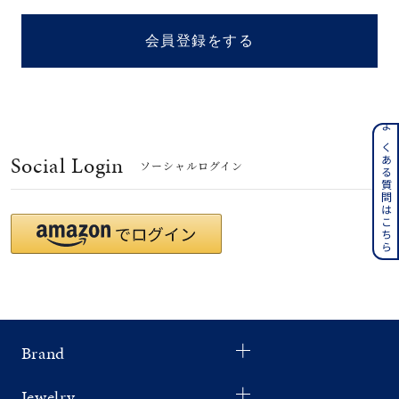
着用シーン
会員登録をする
コレクション
レディース
～
よくある質問はこちら
リングサイズ
Social Login
ソーシャルログイン
メンズ
～
リングサイズ
価格
¥0
¥400,
Brand
在庫
在庫ありのみ
すべて表示
Jewelry