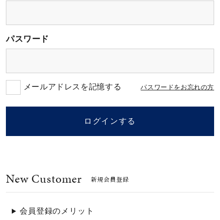
素材
パスワード
カラー
誕生石
メールアドレスを記憶する
パスワードをお忘れの方
モチーフ
ログインする
石の色
New Customer
ファッションテイス
新規会員登録
ト
会員登録のメリット