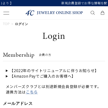
新規会員登録でお得な情報を配信！
TOP
ログイン
キーワードで検索する
Login
人気検索キーワード
Membership
会員の方
#summer
#ペア
#ダイヤモンド ネックレス
#エタニティ
#くまのプーさん
【2022年のサイトリニューアルに伴うお知らせ】
【Amazon Payでご購入のお客様へ】
ブランド
メンバーズクラブとは別途新規会員登録が必要です。
連携方法は
こちら
カテゴリー
すべてのジュエリー
メールアドレス