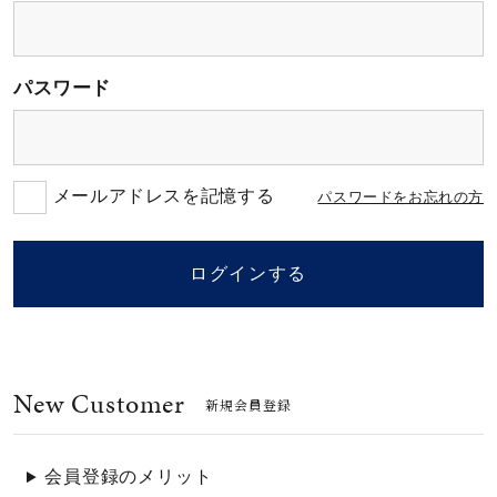
素材
パスワード
カラー
誕生石
メールアドレスを記憶する
パスワードをお忘れの方
モチーフ
ログインする
石の色
New Customer
ファッションテイス
新規会員登録
ト
会員登録のメリット