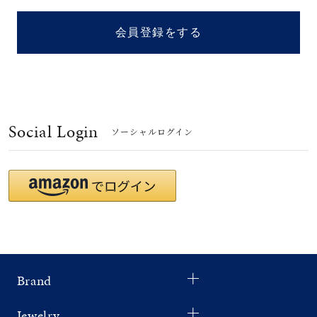
着用シーン
会員登録をする
コレクション
レディース
～
リングサイズ
Social Login
ソーシャルログイン
メンズ
～
リングサイズ
価格
¥0
¥400,
Brand
在庫
在庫ありのみ
すべて表示
Jewelry