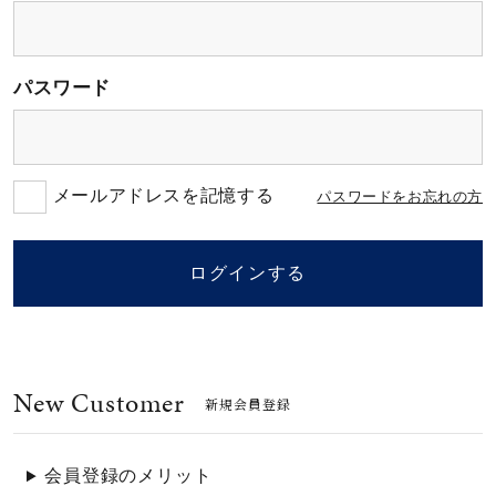
素材
パスワード
カラー
誕生石
メールアドレスを記憶する
パスワードをお忘れの方
モチーフ
ログインする
石の色
New Customer
ファッションテイス
新規会員登録
ト
会員登録のメリット