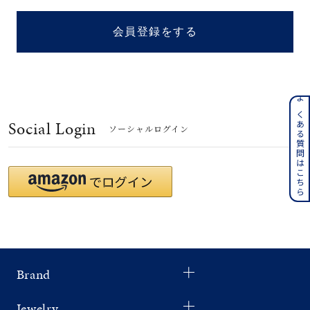
着用シーン
会員登録をする
コレクション
レディース
～
よくある質問はこちら
リングサイズ
Social Login
ソーシャルログイン
メンズ
～
リングサイズ
価格
¥0
¥400,
Brand
在庫
在庫ありのみ
すべて表示
Jewelry