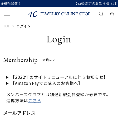
【価格改定のお知らせ 8月17日(月)より 】
TOP
ログイン
キーワードで検索する
Login
人気検索キーワード
Membership
会員の方
#summer
#ダイヤモンド ネックレス
#くまのプーさん
#ペア
#エタニティ
【2022年のサイトリニューアルに伴うお知らせ】
【Amazon Payでご購入のお客様へ】
ブランド
メンバーズクラブとは別途新規会員登録が必要です。
連携方法は
こちら
カテゴリー
すべてのジュエリー
メールアドレス