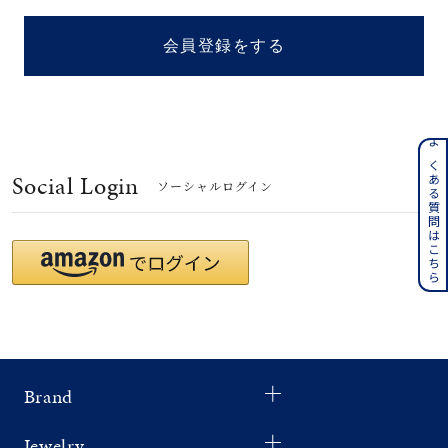
着用シーン
会員登録をする
コレクション
レディース
～
よくある質問はこちら
リングサイズ
Social Login
ソーシャルログイン
メンズ
～
リングサイズ
価格
¥0
¥400,
Brand
在庫
在庫ありのみ
すべて表示
Jewelry