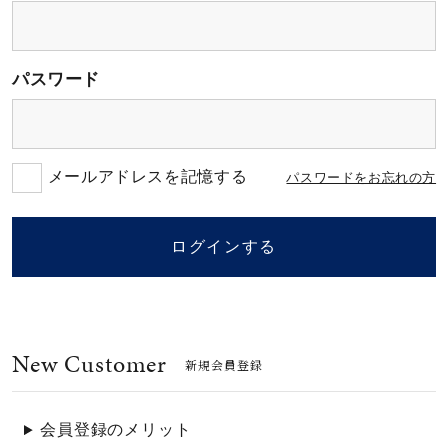
素材
パスワード
カラー
誕生石
メールアドレスを記憶する
パスワードをお忘れの方
モチーフ
ログインする
石の色
New Customer
ファッションテイス
新規会員登録
ト
会員登録のメリット