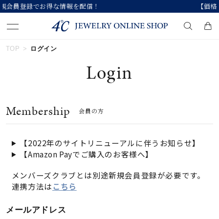
【価格改定のお知らせ 8月17日(月)より 】
TOP
ログイン
キーワードで検索する
Login
人気検索キーワード
Membership
会員の方
#ペア
#eギフト
#ハーフエタニティリング
#刻印可
#メンズ ネックレス
【2022年のサイトリニューアルに伴うお知らせ】
【Amazon Payでご購入のお客様へ】
ブランド
メンバーズクラブとは別途新規会員登録が必要です。
連携方法は
こちら
カテゴリー
すべてのジュエリー
メールアドレス