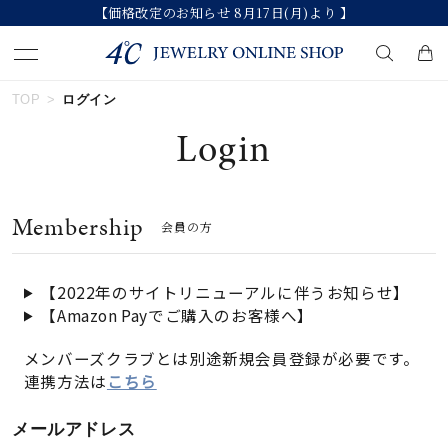
【価格改定のお知らせ 8月17日(月)より 】
TOP
ログイン
キーワードで検索する
Login
人気検索キーワード
Membership
会員の方
#ペア
#ハーフエタニティリング
#エタニティ
#ダイヤモンド ネックレス
#eギフト
【2022年のサイトリニューアルに伴うお知らせ】
【Amazon Payでご購入のお客様へ】
ブランド
メンバーズクラブとは別途新規会員登録が必要です。
連携方法は
こちら
カテゴリー
すべてのジュエリー
メールアドレス