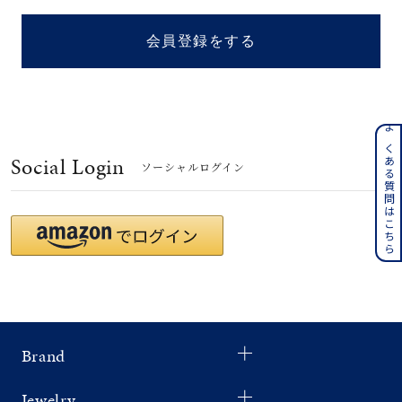
着用シーン
会員登録をする
コレクション
レディース
～
よくある質問はこちら
リングサイズ
Social Login
ソーシャルログイン
メンズ
～
リングサイズ
価格
¥0
¥400,
Brand
在庫
在庫ありのみ
すべて表示
Jewelry