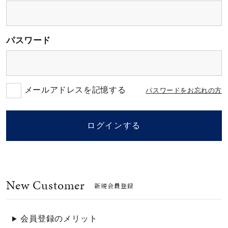
素材
パスワード
カラー
誕生石
メールアドレスを記憶する
パスワードをお忘れの方
モチーフ
ログインする
石の色
New Customer
ファッションテイス
新規会員登録
ト
会員登録のメリット