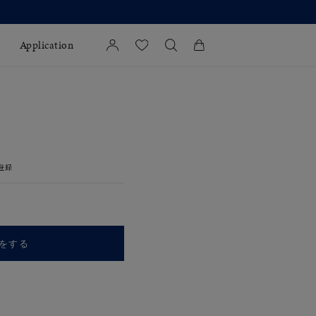
Application
カートに商品がありません。
l Jewelry
証
登録
ダルサービス
ダルリングの選び方
をする
キーワードで検索する