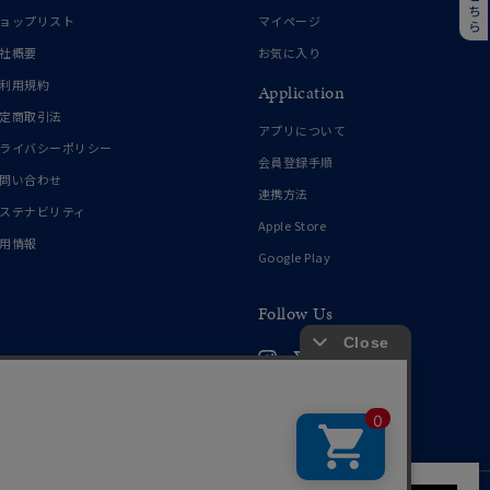
誕生石
6月の誕生石
ョップリスト
マイページ
月の誕生石
12月の誕生石
社概要
お気に入り
利用規約
Application
ムーン
フラワー
定商取引法
アプリについて
ライバシーポリシー
会員登録手順
問い合わせ
連携方法
イエロー
ブラウン
ステナビリティ
Apple Store
用情報
Google Play
シンプル
ユニセックス
Follow Us
結婚式
推し活
クション