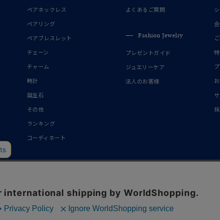
誕生石
2月の誕生石
3月の誕生石
4月の誕生石
5月の
ペアネックレス
よくあるご質問
シ
誕生石
8月の誕生石
9月の誕生石
10月の誕生石
11
ペアリング
会
Fashion Jewelry
ペアブレスレット
ご
リセット
絞り込んで検索する
ハート
一粒
三石
パヴェ
ライン
馬蹄
チェーン
特
プレゼントガイド
ダブルループ
星座
イニシャル
リボン
その他
チャーム
プ
ジュエリーケア
時計
お
法人のお客様
ホワイト
ピンク
パープル
ブルー
グリーン
誕生石
サ
マルチカラー
その他
採
ランキング
ニン
エレガント
カジュアル
フォーマル
モード
コーディネート
ス
ご褒美
記念日
誕生日
気分転換
デート
ジュエリー
腕周りジュエリー
ペアジュエリー
ベストセレ
ンラインショップ限定