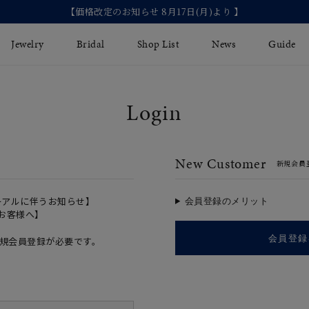
【価格改定のお知らせ 8月17日(月)より 】
Jewelry
Bridal
Shop List
News
Guide
Login
リング
Fashion Jewelry
Brida
イヤリング
プレゼントガイド
永久保
New Customer
新規会員
ジュエリーケア
ブライ
バングル
法人のお客様
ブライ
ペアリング
ーアルに伴うお知らせ】
会員登録のメリット
のお客様へ】
すべてのアイテム
会員登録
規会員登録が必要です。
アジャスター