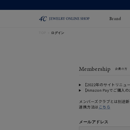
Brand
TOP
ログイン
ネックレス
ネックレスチェー
Online Shop
ン
ピンキーリング
ピアス
ショッピングガイド
Membership
会員の方
よくあるご質問
イヤーカフ
ブレスレット
ペアブレスレット
ペアネックレス
【2022年のサイトリニュ
【Amazon Payでご購入
誕生石
限定ジュエリー
メンバーズクラブとは別途新
連携方法は
こちら
時計
ジュエリーポーチ
ブライダルリングはこ
メールアドレス
ちら