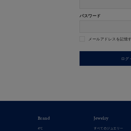
パスワード
人気検索キーワード
#ペア
メールアドレスを記憶
ブランド
ログ
カテゴリー
素材
プラチ
Brand
Jewelry
カラー
イエロ
4℃
すべてのジュエリー