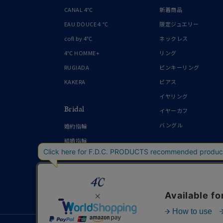
1月の
CANAL 4℃
新着商品
誕生石
7月の
EAU DOUCE４℃
限定ジュエリー
cofl by 4℃
ネックレス
しずく
4℃ HOMME+
リング
モチーフ
クロス
RUGIADA
ピンキーリング
KAKERA
ピアス
クリア
イヤリング
石の色
Bridal
レッド
イヤーカフ
バングル
婚約指輪
ファッションテイスト
フェミ
結婚指輪
着用シーン
オフィ
耳周り
コレクション
公式オ