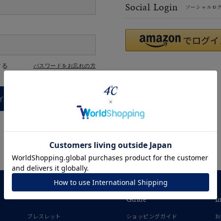
Social Login
ソーシャルロ
#ハーフエタニティリング
#エタニティ
#ダイヤモンド ネックレス
する
パスワードをお忘れの方
インする
ナ
K18
K10
K7
ゴールド
シルバー
ステ
Guide
I
ーカラー
ピンクカラー
ホワイトカラー
トリプルカラー
ブレスレット
ショッピングガイド
お