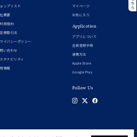
誕生石
6月の誕生石
ョップリスト
マイページ
月の誕生石
12月の誕生石
社概要
お気に入り
利用規約
Application
ムーン
フラワー
定商取引法
アプリについて
ライバシーポリシー
会員登録手順
問い合わせ
連携方法
イエロー
ブラウン
ステナビリティ
Apple Store
用情報
Google Play
シンプル
ユニセックス
Follow Us
結婚式
推し活
クション