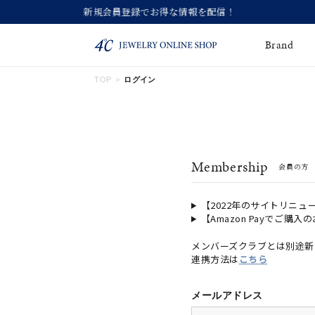
Brand
TOP
ログイン
ネックレス
ネックレスチェー
Online Shop
ン
ピンキーリング
ピアス
ショッピングガイド
Membership
会員の方
よくあるご質問
イヤーカフ
ブレスレット
ペアブレスレット
ペアネックレス
【2022年のサイトリニュ
【Amazon Payでご購入
誕生石
限定ジュエリー
メンバーズクラブとは別途新
連携方法は
こちら
時計
ジュエリーポーチ
ブライダルリングはこ
メールアドレス
ちら