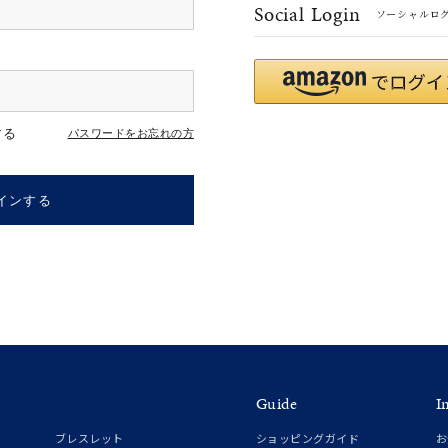
Social Login
ソーシャルロ
#ハーフエタニティリング
#エタニティ
#ダイヤモンド ネックレス
する
パスワードをお忘れの方
インする
ナ
K18
K10
K7
ゴールド
シルバー
ステ
Guide
I
ーカラー
ピンクカラー
ホワイトカラー
トリプルカラー
ブレスレット
ショッピングガイド
お