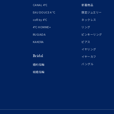
1月の
CANAL 4℃
新着商品
誕生石
7月の
EAU DOUCE４℃
限定ジュエリー
cofl by 4℃
ネックレス
しずく
4℃ HOMME+
リング
モチーフ
クロス
RUGIADA
ピンキーリング
KAKERA
ピアス
クリア
イヤリング
石の色
Bridal
レッド
イヤーカフ
バングル
婚約指輪
ファッションテイスト
フェミ
結婚指輪
着用シーン
オフィ
耳周り
コレクション
公式オ