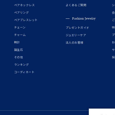
誕生石
2月の誕生石
3月の誕生石
4月の誕生石
5月の
ペアネックレス
よくあるご質問
シ
誕生石
8月の誕生石
9月の誕生石
10月の誕生石
11
ペアリング
会
Fashion Jewelry
ペアブレスレット
ご
リセット
絞り込んで検索する
ハート
一粒
三石
パヴェ
ライン
馬蹄
チェーン
特
プレゼントガイド
ダブルループ
星座
イニシャル
リボン
その他
チャーム
プ
ジュエリーケア
時計
お
法人のお客様
ホワイト
ピンク
パープル
ブルー
グリーン
誕生石
サ
マルチカラー
その他
採
ランキング
ニン
エレガント
カジュアル
フォーマル
モード
コーディネート
ス
ご褒美
記念日
誕生日
気分転換
デート
ジュエリー
腕周りジュエリー
ペアジュエリー
ベストセレ
ンラインショップ限定