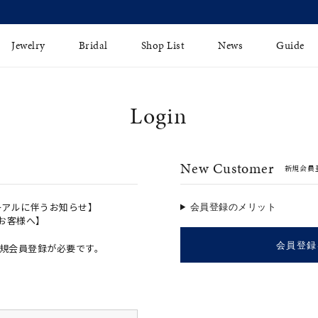
【価格改定のお知らせ 8月17日(月)より 】
Jewelry
Bridal
Shop List
News
Guide
Login
リング
Fashion Jewelry
Brida
イヤリング
プレゼントガイド
永久保
New Customer
新規会員
ジュエリーケア
ブライ
バングル
法人のお客様
ブライ
ペアリング
ーアルに伴うお知らせ】
会員登録のメリット
のお客様へ】
すべてのアイテム
会員登録
規会員登録が必要です。
アジャスター