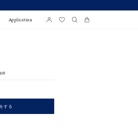
Application
カートに商品がありません。
l Jewelry
証
登録
ダルサービス
ダルリングの選び方
をする
キーワードで検索する