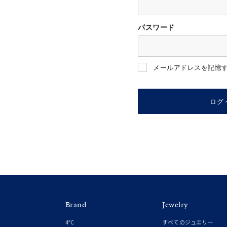
パスワード
人気検索キーワード
#ペア
メールアドレスを記憶
ブランド
ログ
カテゴリー
素材
プラチ
Brand
Jewelry
カラー
イエロ
4℃
すべてのジュエリー