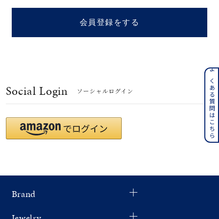
着用シーン
会員登録をする
コレクション
レディース
～
よくある質問はこちら
リングサイズ
Social Login
ソーシャルログイン
メンズ
～
リングサイズ
価格
¥0
¥400,
Brand
在庫
在庫ありのみ
すべて表示
Jewelry