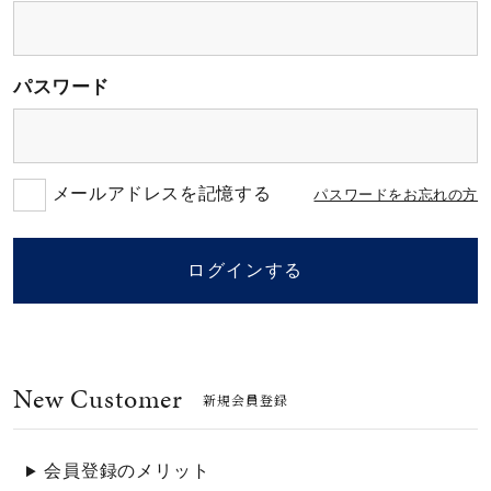
素材
パスワード
カラー
誕生石
メールアドレスを記憶する
パスワードをお忘れの方
モチーフ
ログインする
石の色
New Customer
ファッションテイス
新規会員登録
ト
会員登録のメリット