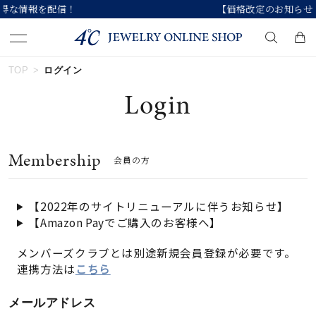
【価格改定のお知らせ 8月17日(月)より 】
TOP
ログイン
キーワードで検索する
Login
人気検索キーワード
Membership
会員の方
#ペア
#ハーフエタニティリング
#エタニティ
#ダイヤモンド ネックレス
#eギフト
【2022年のサイトリニューアルに伴うお知らせ】
【Amazon Payでご購入のお客様へ】
ブランド
メンバーズクラブとは別途新規会員登録が必要です。
連携方法は
こちら
カテゴリー
すべてのジュエリー
メールアドレス