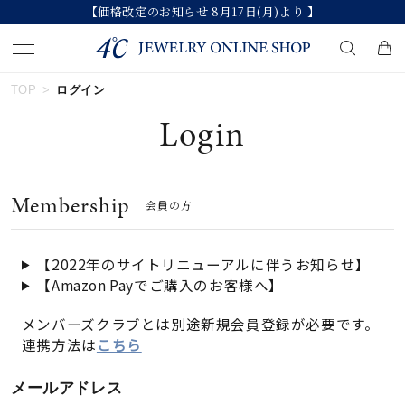
【価格改定のお知らせ 8月17日(月)より 】
TOP
ログイン
キーワードで検索する
Login
人気検索キーワード
Membership
会員の方
#ペア
#ハーフエタニティリング
#エタニティ
#ダイヤモンド ネックレス
#eギフト
【2022年のサイトリニューアルに伴うお知らせ】
【Amazon Payでご購入のお客様へ】
ブランド
メンバーズクラブとは別途新規会員登録が必要です。
連携方法は
こちら
カテゴリー
すべてのジュエリー
メールアドレス