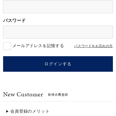
素材
パスワード
カラー
誕生石
メールアドレスを記憶する
パスワードをお忘れの方
モチーフ
ログインする
石の色
New Customer
ファッションテイス
新規会員登録
ト
会員登録のメリット