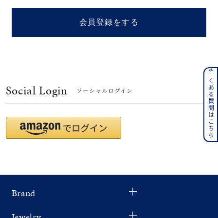
着用シーン
会員登録をする
コレクション
レディース
～
よくある質問はこちら
リングサイズ
Social Login
ソーシャルログイン
メンズ
～
リングサイズ
価格
¥0
¥400,
Brand
在庫
在庫ありのみ
すべて表示
Jewelry