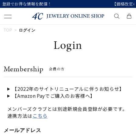
【価格改定のお知らせ 8月17日(月)より 】
TOP
ログイン
キーワードで検索する
Login
人気検索キーワード
Membership
会員の方
#ペア
#eギフト
#ハーフエタニティリング
#刻印可
#メンズ ネックレス
【2022年のサイトリニューアルに伴うお知らせ】
【Amazon Payでご購入のお客様へ】
ブランド
メンバーズクラブとは別途新規会員登録が必要です。
連携方法は
こちら
カテゴリー
すべてのジュエリー
メールアドレス