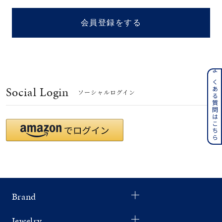
着用シーン
会員登録をする
コレクション
レディース
～
よくある質問はこちら
リングサイズ
Social Login
ソーシャルログイン
メンズ
～
リングサイズ
価格
¥0
¥400,
Brand
在庫
在庫ありのみ
すべて表示
Jewelry