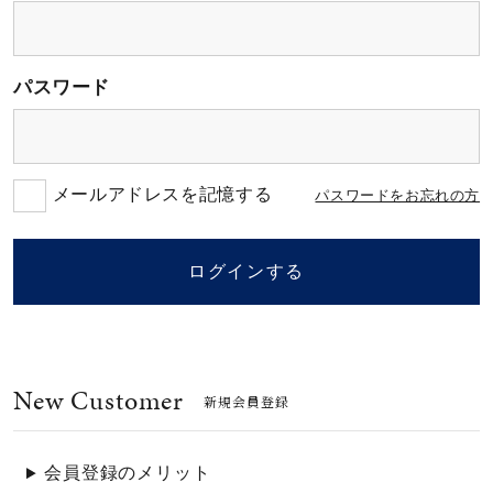
素材
パスワード
カラー
誕生石
メールアドレスを記憶する
パスワードをお忘れの方
モチーフ
ログインする
石の色
New Customer
ファッションテイス
新規会員登録
ト
会員登録のメリット