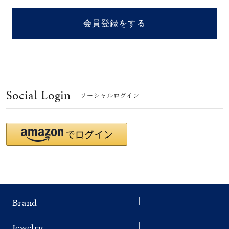
着用シーン
会員登録をする
コレクション
レディース
～
リングサイズ
Social Login
ソーシャルログイン
メンズ
～
リングサイズ
価格
¥0
¥400,
Brand
在庫
在庫ありのみ
すべて表示
Jewelry