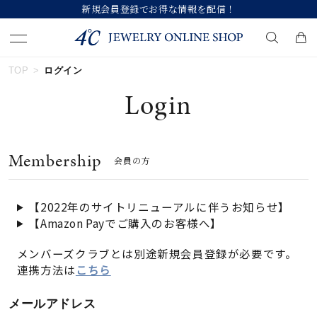
新規会員登録でお得な情報を配信！
TOP
ログイン
キーワードで検索する
Login
人気検索キーワード
Membership
会員の方
#ペア
#ハーフエタニティリング
#エタニティ
#ダイヤモンド ネックレス
#eギフト
【2022年のサイトリニューアルに伴うお知らせ】
【Amazon Payでご購入のお客様へ】
ブランド
メンバーズクラブとは別途新規会員登録が必要です。
連携方法は
こちら
カテゴリー
すべてのジュエリー
メールアドレス