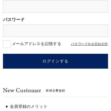
素材
パスワード
カラー
誕生石
メールアドレスを記憶する
パスワードをお忘れの方
モチーフ
ログインする
石の色
New Customer
ファッションテイス
新規会員登録
ト
会員登録のメリット