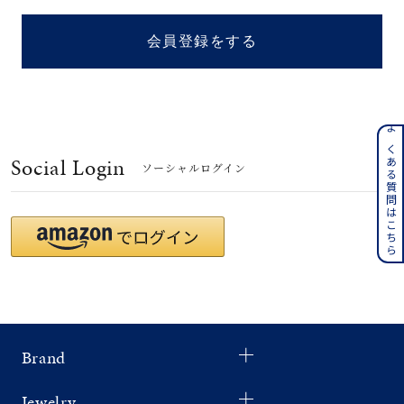
着用シーン
会員登録をする
コレクション
レディース
～
よくある質問はこちら
リングサイズ
Social Login
ソーシャルログイン
メンズ
～
リングサイズ
価格
¥0
¥400,
Brand
在庫
在庫ありのみ
すべて表示
Jewelry