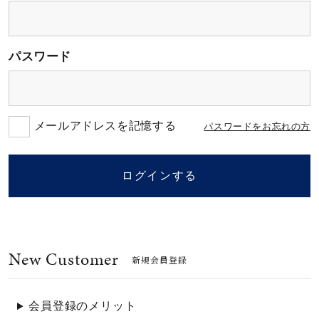
素材
パスワード
カラー
誕生石
メールアドレスを記憶する
パスワードをお忘れの方
モチーフ
ログインする
石の色
New Customer
ファッションテイス
新規会員登録
ト
会員登録のメリット