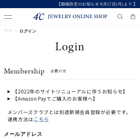
【価格改定のお知らせ 8月17日(月)より 】
TOP
ログイン
キーワードで検索する
Login
人気検索キーワード
Membership
会員の方
#summer
#ダイヤモンド ネックレス
#くまのプーさん
#ペア
#エタニティ
【2022年のサイトリニューアルに伴うお知らせ】
【Amazon Payでご購入のお客様へ】
ブランド
メンバーズクラブとは別途新規会員登録が必要です。
連携方法は
こちら
カテゴリー
すべてのジュエリー
メールアドレス