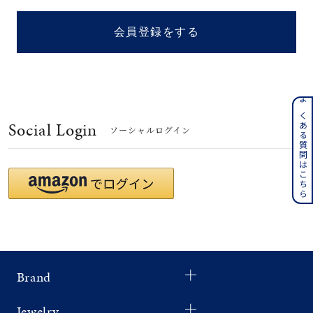
着用シーン
会員登録をする
コレクション
レディース
～
よくある質問はこちら
リングサイズ
Social Login
ソーシャルログイン
メンズ
～
リングサイズ
価格
¥0
¥400,
Brand
在庫
在庫ありのみ
すべて表示
Jewelry