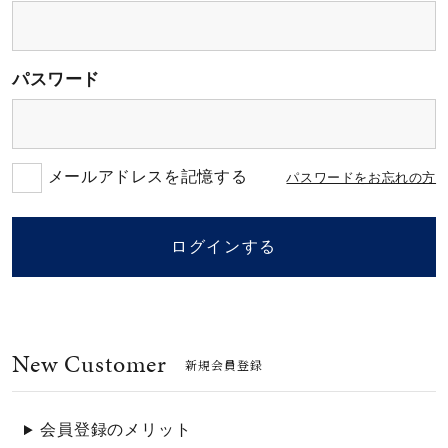
素材
パスワード
カラー
誕生石
メールアドレスを記憶する
パスワードをお忘れの方
モチーフ
ログインする
石の色
New Customer
ファッションテイス
新規会員登録
ト
会員登録のメリット