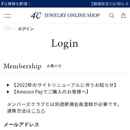
【価格改定のお知らせ 8月17日(月)より 】
TOP
ログイン
キーワードで検索する
Login
人気検索キーワード
Membership
会員の方
#summer
#ペア
#ダイヤモンド ネックレス
#エタニティ
#くまのプーさん
【2022年のサイトリニューアルに伴うお知らせ】
【Amazon Payでご購入のお客様へ】
ブランド
メンバーズクラブとは別途新規会員登録が必要です。
連携方法は
こちら
カテゴリー
すべてのジュエリー
メールアドレス