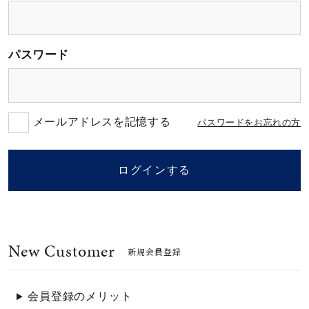
素材
パスワード
カラー
誕生石
メールアドレスを記憶する
パスワードをお忘れの方
モチーフ
ログインする
石の色
New Customer
ファッションテイス
新規会員登録
ト
会員登録のメリット