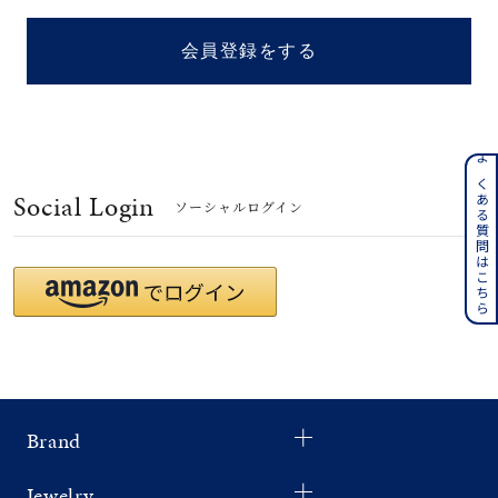
着用シーン
会員登録をする
コレクション
レディース
～
よくある質問はこちら
リングサイズ
Social Login
ソーシャルログイン
メンズ
～
リングサイズ
価格
¥0
¥400,
Brand
在庫
在庫ありのみ
すべて表示
Jewelry