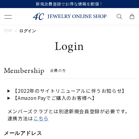
規会員登録でお得な情報を配信！
【価格
TOP
ログイン
キーワードで検索する
Login
人気検索キーワード
Membership
会員の方
#ペア
#ハーフエタニティリング
#エタニティ
#ダイヤモンド ネックレス
#eギフト
【2022年のサイトリニューアルに伴うお知らせ】
【Amazon Payでご購入のお客様へ】
ブランド
メンバーズクラブとは別途新規会員登録が必要です。
連携方法は
こちら
カテゴリー
すべてのジュエリー
メールアドレス