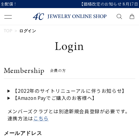
【価格改定のお知らせ 8月17日(月)より 】
TOP
ログイン
キーワードで検索する
Login
人気検索キーワード
Membership
会員の方
#summer
#ダイヤモンド ネックレス
#くまのプーさん
#エタニティ
#ジュエリー
【2022年のサイトリニューアルに伴うお知らせ】
【Amazon Payでご購入のお客様へ】
ブランド
メンバーズクラブとは別途新規会員登録が必要です。
連携方法は
こちら
カテゴリー
すべてのジュエリー
メールアドレス