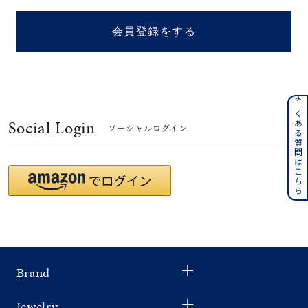
着用シーン
会員登録をする
コレクション
レディース
～
よくある質問はこちら
リングサイズ
Social Login
ソーシャルログイン
メンズ
～
リングサイズ
価格
¥0
¥400,
Brand
在庫
在庫ありのみ
すべて表示
Jewelry