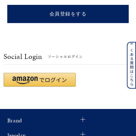
着用シーン
会員登録をする
コレクション
レディース
～
よくある質問はこちら
リングサイズ
Social Login
ソーシャルログイン
メンズ
～
リングサイズ
価格
¥0
¥400,
Brand
在庫
在庫ありのみ
すべて表示
Jewelry