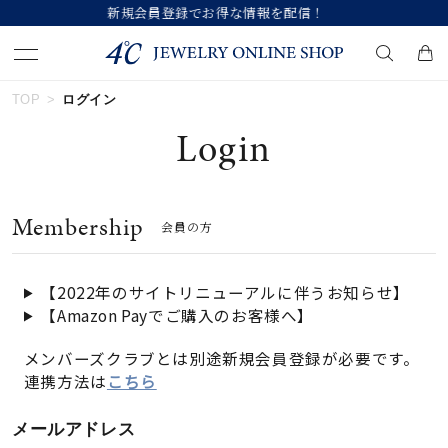
録でお得な情報を配信！
【価格改定のお知ら
TOP
ログイン
キーワードで検索する
Login
人気検索キーワード
Membership
会員の方
#summer
#ペア
#ダイヤモンド ネックレス
#エタニティ
#くまのプーさん
【2022年のサイトリニューアルに伴うお知らせ】
【Amazon Payでご購入のお客様へ】
ブランド
メンバーズクラブとは別途新規会員登録が必要です。
連携方法は
こちら
カテゴリー
すべてのジュエリー
メールアドレス