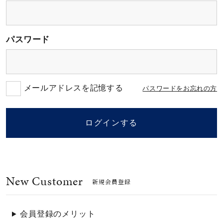
素材
パスワード
カラー
誕生石
メールアドレスを記憶する
パスワードをお忘れの方
モチーフ
ログインする
石の色
New Customer
ファッションテイス
新規会員登録
ト
会員登録のメリット