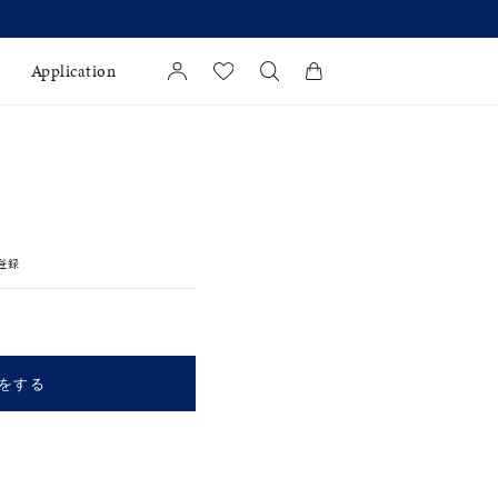
格改定のお知らせ 8月17日(月)より 】
Application
カートに商品がありません。
l Jewelry
証
登録
ダルサービス
ダルリングの選び方
をする
キーワードで検索する