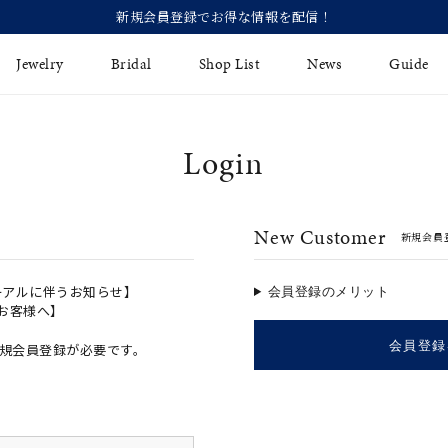
【価
Jewelry
Bridal
Shop List
News
Guide
Login
リング
Fashion Jewelry
Brida
イヤリング
プレゼントガイド
永久保
New Customer
新規会員
ジュエリーケア
ブライ
バングル
法人のお客様
ブライ
ペアリング
ーアルに伴うお知らせ】
会員登録のメリット
のお客様へ】
すべてのアイテム
会員登録
規会員登録が必要です。
アジャスター