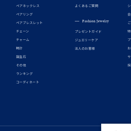
誕生石
2月の誕生石
3月の誕生石
4月の誕生石
5月の
ペアネックレス
よくあるご質問
シ
誕生石
8月の誕生石
9月の誕生石
10月の誕生石
11
ペアリング
会
Fashion Jewelry
ペアブレスレット
ご
リセット
絞り込んで検索する
ハート
一粒
三石
パヴェ
ライン
馬蹄
チェーン
特
プレゼントガイド
ダブルループ
星座
イニシャル
リボン
その他
チャーム
プ
ジュエリーケア
時計
お
法人のお客様
ホワイト
ピンク
パープル
ブルー
グリーン
誕生石
サ
マルチカラー
その他
採
ランキング
ニン
エレガント
カジュアル
フォーマル
モード
コーディネート
ス
ご褒美
記念日
誕生日
気分転換
デート
ジュエリー
腕周りジュエリー
ペアジュエリー
ベストセレ
ンラインショップ限定