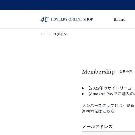
Brand
TOP
ログイン
ネックレス
ネックレスチェー
Online Shop
ン
ピンキーリング
ピアス
ショッピングガイド
Membership
会員の方
よくあるご質問
イヤーカフ
ブレスレット
ペアブレスレット
ペアネックレス
【2022年のサイトリニュ
【Amazon Payでご購入
誕生石
限定ジュエリー
メンバーズクラブとは別途新
連携方法は
こちら
時計
ジュエリーポーチ
ブライダルリングはこ
メールアドレス
ちら