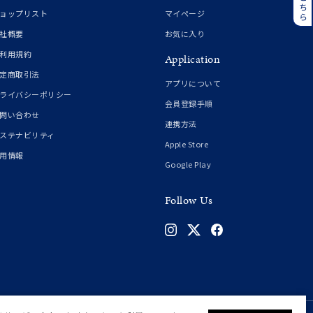
誕生石
6月の誕生石
ョップリスト
マイページ
月の誕生石
12月の誕生石
社概要
お気に入り
利用規約
Application
ムーン
フラワー
定商取引法
アプリについて
ライバシーポリシー
会員登録手順
問い合わせ
連携方法
イエロー
ブラウン
ステナビリティ
Apple Store
用情報
Google Play
シンプル
ユニセックス
Follow Us
結婚式
推し活
クション