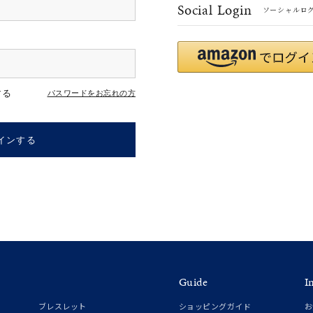
Social Login
ソーシャルロ
#ハーフエタニティリング
#エタニティ
#ダイヤモンド ネックレス
する
パスワードをお忘れの方
インする
ナ
K18
K10
K7
ゴールド
シルバー
ステ
Guide
I
ーカラー
ピンクカラー
ホワイトカラー
トリプルカラー
ブレスレット
ショッピングガイド
お