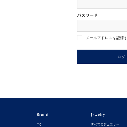
パスワード
人気検索キーワード
#ペア
メールアドレスを記憶
ブランド
ログ
カテゴリー
素材
プラチ
Brand
Jewelry
カラー
イエロ
4℃
すべてのジュエリー