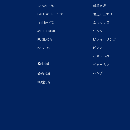
1月の
CANAL 4℃
新着商品
誕生石
7月の
EAU DOUCE４℃
限定ジュエリー
cofl by 4℃
ネックレス
しずく
4℃ HOMME+
リング
モチーフ
クロス
RUGIADA
ピンキーリング
KAKERA
ピアス
クリア
イヤリング
石の色
Bridal
レッド
イヤーカフ
バングル
婚約指輪
ファッションテイスト
フェミ
結婚指輪
着用シーン
オフィ
耳周り
コレクション
公式オ