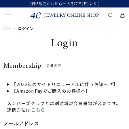
【価格改定のお知らせ 8月17日(月)より 】
TOP
ログイン
キーワードで検索する
Login
人気検索キーワード
Membership
会員の方
#ペア
#ハーフエタニティリング
#エタニティ
#ダイヤモンド ネックレス
#eギフト
【2022年のサイトリニューアルに伴うお知らせ】
【Amazon Payでご購入のお客様へ】
ブランド
メンバーズクラブとは別途新規会員登録が必要です。
連携方法は
こちら
カテゴリー
すべてのジュエリー
メールアドレス