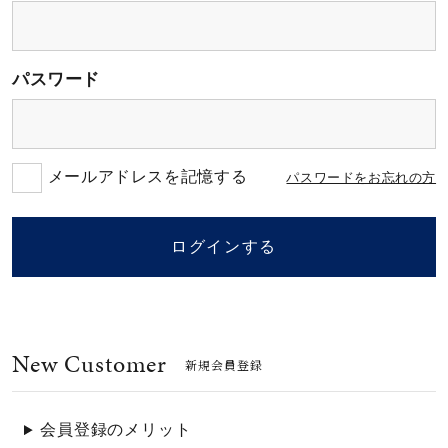
素材
パスワード
カラー
誕生石
メールアドレスを記憶する
パスワードをお忘れの方
モチーフ
ログインする
石の色
New Customer
ファッションテイス
新規会員登録
ト
会員登録のメリット