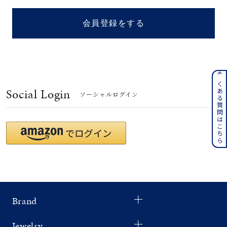
着用シーン
会員登録をする
コレクション
レディース
～
よくある質問はこちら
リングサイズ
Social Login
ソーシャルログイン
メンズ
～
リングサイズ
価格
¥0
¥400,
Brand
在庫
在庫ありのみ
すべて表示
Jewelry