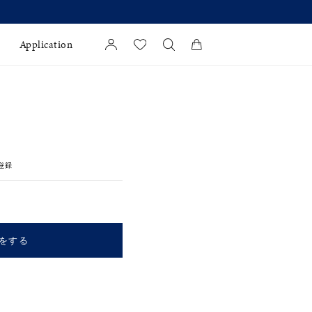
Application
カートに商品がありません。
l Jewelry
証
登録
ダルサービス
ダルリングの選び方
をする
キーワードで検索する