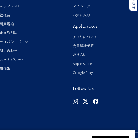
誕生石
6月の誕生石
ョップリスト
マイページ
月の誕生石
12月の誕生石
社概要
お気に入り
利用規約
Application
ムーン
フラワー
定商取引法
アプリについて
ライバシーポリシー
会員登録手順
問い合わせ
連携方法
イエロー
ブラウン
ステナビリティ
Apple Store
用情報
Google Play
シンプル
ユニセックス
Follow Us
結婚式
推し活
クション