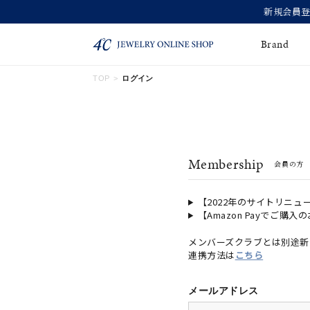
Brand
TOP
ログイン
ネックレス
ネックレスチェー
Online Shop
ン
ピンキーリング
ピアス
ショッピングガイド
Membership
会員の方
よくあるご質問
イヤーカフ
ブレスレット
ペアブレスレット
ペアネックレス
【2022年のサイトリニュ
【Amazon Payでご購入
誕生石
限定ジュエリー
メンバーズクラブとは別途新
連携方法は
こちら
時計
ジュエリーポーチ
ブライダルリングはこ
メールアドレス
ちら