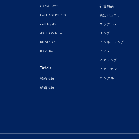
1月の
CANAL 4℃
新着商品
誕生石
7月の
EAU DOUCE４℃
限定ジュエリー
cofl by 4℃
ネックレス
しずく
4℃ HOMME+
リング
モチーフ
クロス
RUGIADA
ピンキーリング
KAKERA
ピアス
クリア
イヤリング
石の色
Bridal
レッド
イヤーカフ
バングル
婚約指輪
ファッションテイスト
フェミ
結婚指輪
着用シーン
オフィ
耳周り
コレクション
公式オ