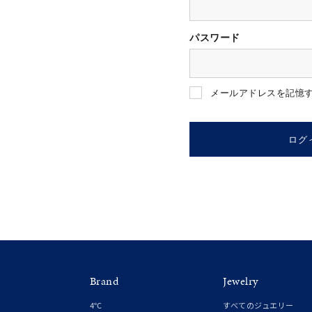
パスワード
人気検索キーワード
#ペア
メールアドレスを記憶
ブランド
ログ
カテゴリー
素材
プラチ
Brand
Jewelry
カラー
イエロ
4℃
すべてのジュエリー