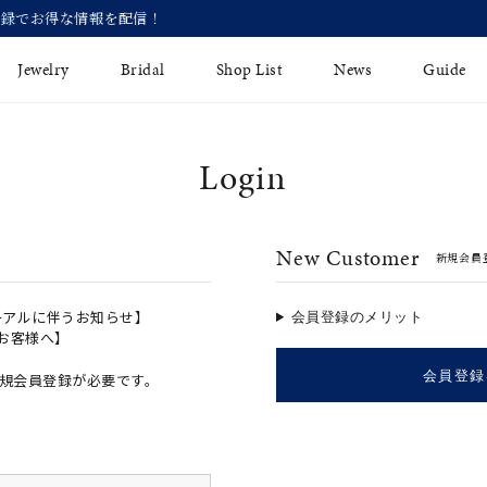
【価格改定のお知らせ 8月17日(月)より 】
Jewelry
Bridal
Shop List
News
Guide
Login
リング
Fashion Jewelry
Brida
イヤリング
プレゼントガイド
永久保
New Customer
新規会員
ジュエリーケア
ブライ
バングル
法人のお客様
ブライ
ペアリング
ーアルに伴うお知らせ】
会員登録のメリット
のお客様へ】
すべてのアイテム
会員登録
規会員登録が必要です。
アジャスター