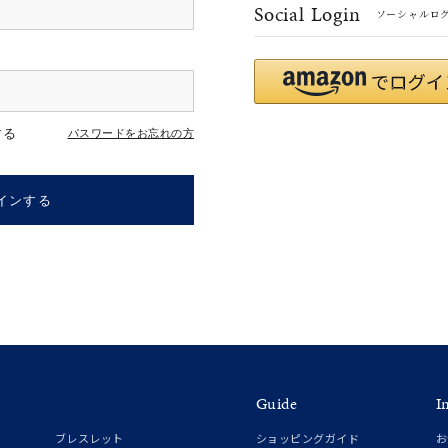
Social Login
ソーシャルロ
#ハーフエタニティリング
#エタニティ
#ダイヤモンド ネックレス
する
パスワードをお忘れの方
インする
ナ
K18
K10
K7
ゴールド
シルバー
ステ
Guide
I
ーカラー
ピンクカラー
ホワイトカラー
トリプルカラー
ブレスレット
ショッピングガイド
お