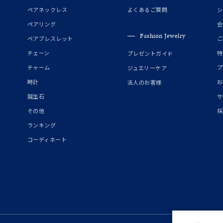
誕生石
2月の誕生石
3月の誕生石
4月の誕生石
5月の
ペアネックレス
よくあるご質問
シ
誕生石
8月の誕生石
9月の誕生石
10月の誕生石
11
ペアリング
会
Fashion Jewelry
ペアブレスレット
ご
リセット
絞り込んで検索する
ハート
一粒
三石
パヴェ
ライン
馬蹄
チェーン
特
プレゼントガイド
ダブルループ
星座
イニシャル
リボン
その他
チャーム
プ
ジュエリーケア
時計
お
法人のお客様
ホワイト
ピンク
パープル
ブルー
グリーン
誕生石
サ
マルチカラー
その他
採
ランキング
ニン
エレガント
カジュアル
フォーマル
モード
コーディネート
ス
ご褒美
記念日
誕生日
気分転換
デート
ジュエリー
腕周りジュエリー
ペアジュエリー
ベストセレ
ンラインショップ限定