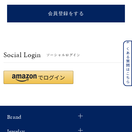
着用シーン
会員登録をする
コレクション
レディース
～
よくある質問はこちら
リングサイズ
Social Login
ソーシャルログイン
メンズ
～
リングサイズ
価格
¥0
¥400,
Brand
在庫
在庫ありのみ
すべて表示
Jewelry