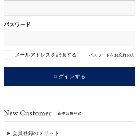
素材
パスワード
カラー
誕生石
メールアドレスを記憶する
パスワードをお忘れの方
モチーフ
ログインする
石の色
New Customer
ファッションテイス
新規会員登録
ト
会員登録のメリット