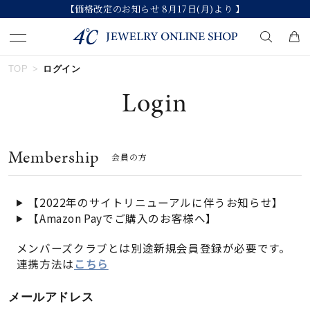
【価格改定のお知らせ 8月17日(月)より 】
TOP
ログイン
キーワードで検索する
Login
人気検索キーワード
Membership
会員の方
#ペア
#ハーフエタニティリング
#エタニティ
#ダイヤモンド ネックレス
#eギフト
【2022年のサイトリニューアルに伴うお知らせ】
【Amazon Payでご購入のお客様へ】
ブランド
メンバーズクラブとは別途新規会員登録が必要です。
連携方法は
こちら
カテゴリー
すべてのジュエリー
メールアドレス