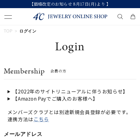
【価格改定のお知らせ 8月17日(月)より 】
TOP
ログイン
キーワードで検索する
Login
人気検索キーワード
Membership
会員の方
#summer
#ダイヤモンド ネックレス
#くまのプーさん
#ペア
#エタニティ
【2022年のサイトリニューアルに伴うお知らせ】
【Amazon Payでご購入のお客様へ】
ブランド
メンバーズクラブとは別途新規会員登録が必要です。
連携方法は
こちら
カテゴリー
すべてのジュエリー
メールアドレス