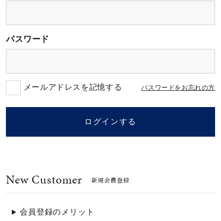
素材
パスワード
カラー
誕生石
メールアドレスを記憶する
パスワードをお忘れの方
モチーフ
ログインする
石の色
New Customer
ファッションテイス
新規会員登録
ト
会員登録のメリット