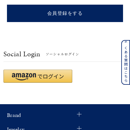
着用シーン
会員登録をする
コレクション
レディース
～
よくある質問はこちら
リングサイズ
Social Login
ソーシャルログイン
メンズ
～
リングサイズ
価格
¥0
¥400,
Brand
在庫
在庫ありのみ
すべて表示
Jewelry