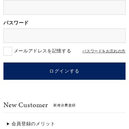
素材
パスワード
カラー
誕生石
メールアドレスを記憶する
パスワードをお忘れの方
モチーフ
ログインする
石の色
New Customer
ファッションテイス
新規会員登録
ト
会員登録のメリット