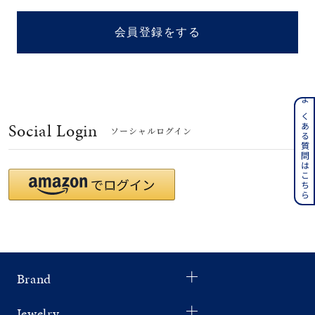
着用シーン
会員登録をする
コレクション
レディース
～
よくある質問はこちら
リングサイズ
Social Login
ソーシャルログイン
メンズ
～
リングサイズ
価格
¥0
¥400,
Brand
在庫
在庫ありのみ
すべて表示
Jewelry