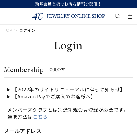
録でお得な情報を配信！
【価格改定のお知ら
TOP
ログイン
キーワードで検索する
Login
人気検索キーワード
Membership
会員の方
#summer
#ダイヤモンド ネックレス
#くまのプーさん
#エタニティ
#ジュエリー
【2022年のサイトリニューアルに伴うお知らせ】
【Amazon Payでご購入のお客様へ】
ブランド
メンバーズクラブとは別途新規会員登録が必要です。
連携方法は
こちら
カテゴリー
すべてのジュエリー
メールアドレス