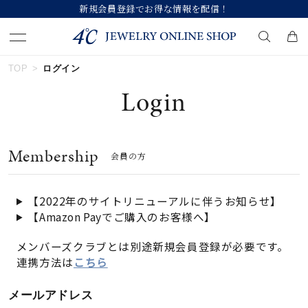
新規会員登録でお得な情報を配信！
TOP
ログイン
キーワードで検索する
Login
人気検索キーワード
Membership
会員の方
#summer
#ペア
#ダイヤモンド ネックレス
#エタニティ
#くまのプーさん
【2022年のサイトリニューアルに伴うお知らせ】
【Amazon Payでご購入のお客様へ】
ブランド
メンバーズクラブとは別途新規会員登録が必要です。
連携方法は
こちら
カテゴリー
すべてのジュエリー
メールアドレス