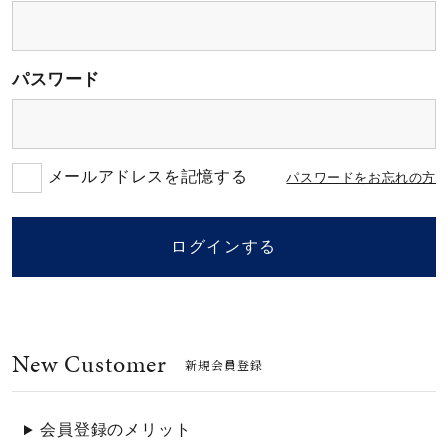
素材
パスワード
カラー
誕生石
メールアドレスを記憶する
パスワードをお忘れの方
モチーフ
ログインする
石の色
New Customer
ファッションテイス
新規会員登録
ト
会員登録のメリット