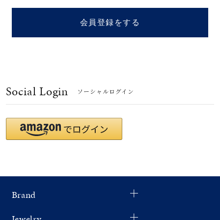
着用シーン
会員登録をする
コレクション
レディース
～
リングサイズ
Social Login
ソーシャルログイン
メンズ
～
リングサイズ
価格
¥0
¥400,
Brand
在庫
在庫ありのみ
すべて表示
Jewelry