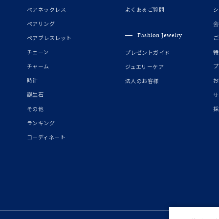
誕生石
2月の誕生石
3月の誕生石
4月の誕生石
5月の
ペアネックレス
よくあるご質問
シ
誕生石
8月の誕生石
9月の誕生石
10月の誕生石
11
ペアリング
会
Fashion Jewelry
ペアブレスレット
ご
リセット
絞り込んで検索する
ハート
一粒
三石
パヴェ
ライン
馬蹄
チェーン
特
プレゼントガイド
ダブルループ
星座
イニシャル
リボン
その他
チャーム
プ
ジュエリーケア
時計
お
法人のお客様
ホワイト
ピンク
パープル
ブルー
グリーン
誕生石
サ
マルチカラー
その他
採
ランキング
ニン
エレガント
カジュアル
フォーマル
モード
コーディネート
ス
ご褒美
記念日
誕生日
気分転換
デート
ジュエリー
腕周りジュエリー
ペアジュエリー
ベストセレ
ンラインショップ限定