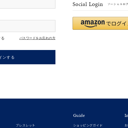
Social Login
ソーシャルロ
#ハーフエタニティリング
#エタニティ
#ダイヤモンド ネックレス
する
パスワードをお忘れの方
インする
ナ
K18
K10
K7
ゴールド
シルバー
ステ
Guide
I
ーカラー
ピンクカラー
ホワイトカラー
トリプルカラー
ブレスレット
ショッピングガイド
お