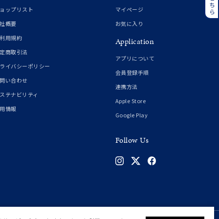
誕生石
6月の誕生石
ョップリスト
マイページ
月の誕生石
12月の誕生石
社概要
お気に入り
利用規約
Application
ムーン
フラワー
定商取引法
アプリについて
ライバシーポリシー
会員登録手順
問い合わせ
連携方法
イエロー
ブラウン
ステナビリティ
Apple Store
用情報
Google Play
シンプル
ユニセックス
Follow Us
結婚式
推し活
クション