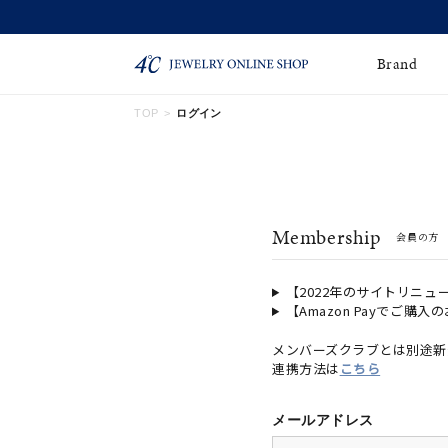
Brand
TOP
ログイン
ネックレス
ネックレスチェー
Online Shop
ン
ピンキーリング
ピアス
ショッピングガイド
Membership
会員の方
よくあるご質問
イヤーカフ
ブレスレット
ペアブレスレット
ペアネックレス
【2022年のサイトリニュ
【Amazon Payでご購入
誕生石
限定ジュエリー
メンバーズクラブとは別途新
連携方法は
こちら
時計
ジュエリーポーチ
ブライダルリングはこ
メールアドレス
ちら