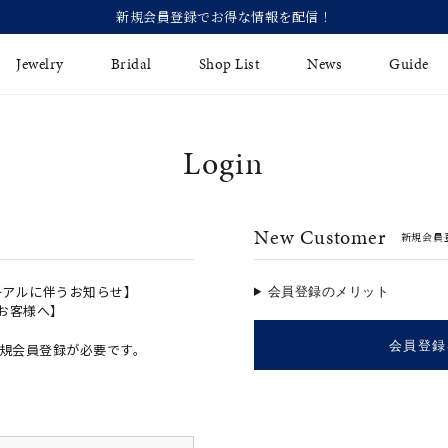
Jewelry
Bridal
Shop List
News
Guide
Login
リング
Fashion Jewelry
Brida
イヤリング
プレゼントガイド
永久保
New Customer
新規会員
ジュエリーケア
ブライ
バングル
法人のお客様
ブライ
ペアリング
ーアルに伴うお知らせ】
会員登録のメリット
のお客様へ】
すべてのアイテム
会員登録
規会員登録が必要です。
アジャスター