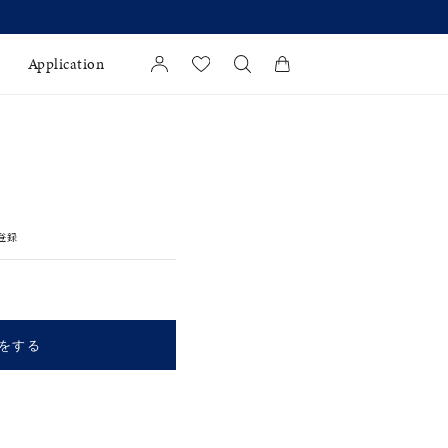
【価格改定のお知らせ 8月17日(月)より 】
Application
カートに商品がありません。
l Jewelry
証
登録
ダルサービス
ダルリングの選び方
をする
キーワードで検索する