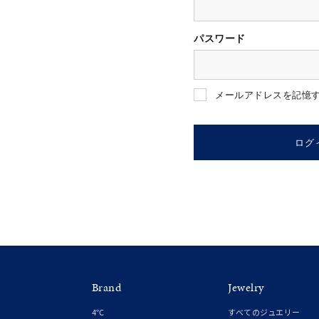
パスワード
人気検索キーワード
#ペア
メールアドレスを記憶
ブランド
ログ
カテゴリー
素材
プラチ
Brand
Jewelry
カラー
イエロ
4℃
すべてのジュエリー