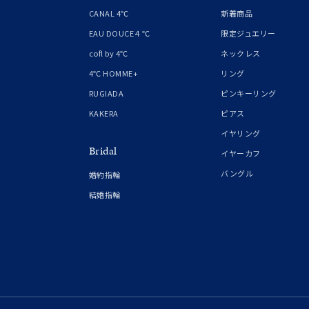
1月の
CANAL 4℃
新着商品
誕生石
7月の
EAU DOUCE４℃
限定ジュエリー
cofl by 4℃
ネックレス
しずく
4℃ HOMME+
リング
モチーフ
クロス
RUGIADA
ピンキーリング
KAKERA
ピアス
クリア
イヤリング
石の色
Bridal
レッド
イヤーカフ
バングル
婚約指輪
ファッションテイスト
フェミ
結婚指輪
着用シーン
オフィ
耳周り
コレクション
公式オ