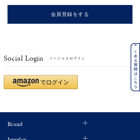
着用シーン
会員登録をする
コレクション
レディース
～
よくある質問はこちら
リングサイズ
Social Login
ソーシャルログイン
メンズ
～
リングサイズ
価格
¥0
¥400,
Brand
在庫
在庫ありのみ
すべて表示
Jewelry