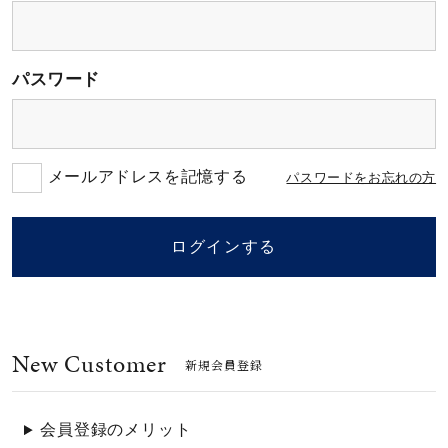
素材
パスワード
カラー
誕生石
メールアドレスを記憶する
パスワードをお忘れの方
モチーフ
ログインする
石の色
New Customer
ファッションテイス
新規会員登録
ト
会員登録のメリット