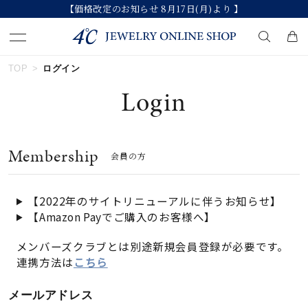
【価格改定のお知らせ 8月17日(月)より 】
TOP
ログイン
キーワードで検索する
Login
人気検索キーワード
Membership
会員の方
#summer
#ダイヤモンド ネックレス
#くまのプーさん
#ペア
#エタニティ
【2022年のサイトリニューアルに伴うお知らせ】
【Amazon Payでご購入のお客様へ】
ブランド
メンバーズクラブとは別途新規会員登録が必要です。
連携方法は
こちら
カテゴリー
すべてのジュエリー
メールアドレス