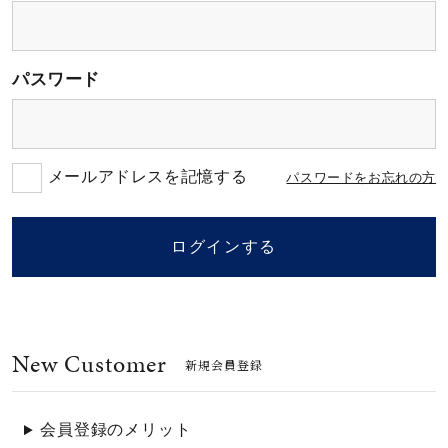
素材
パスワード
カラー
誕生石
メールアドレスを記憶する
パスワードをお忘れの方
モチーフ
ログインする
石の色
New Customer
ファッションテイス
新規会員登録
ト
会員登録のメリット