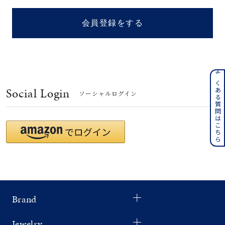
着用シーン
会員登録をする
コレクション
レディース
～
よくある質問はこちら
リングサイズ
Social Login
ソーシャルログイン
メンズ
～
リングサイズ
価格
¥0
¥400,
Brand
在庫
在庫ありのみ
すべて表示
Jewelry