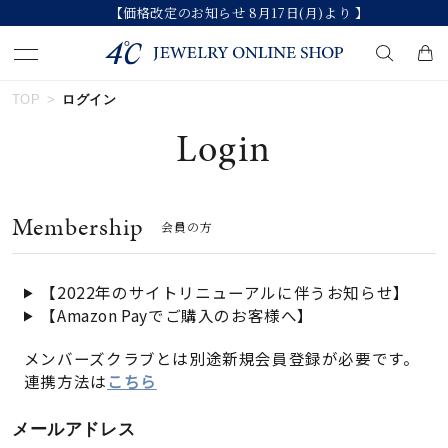
【価格改定のお知らせ 8月17日(月)より 】
TOP
ログイン
キーワードで検索する
Login
人気検索キーワード
Membership
会員の方
#ダイヤモンド ネックレス
#くまのプーさん
#ジュエリー
#エタニティ
#ペアリング
【2022年のサイトリニューアルに伴うお知らせ】
【Amazon Payでご購入のお客様へ】
ブランド
メンバーズクラブとは別途新規会員登録が必要です。
連携方法は
こちら
カテゴリー
すべてのジュエリー
メールアドレス